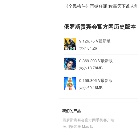
《全民格斗》再掀狂澜 称霸天下谁人
俄罗斯贵宾会官方网历史版本
9.126.75 V最新版
大小 84.26
0.369.203 V最新版
大小 18.78MB
0.159.306 V最新版
大小 69.18MB
我们的产品
俄罗斯贵宾会官方网手机客户端
应用安装器 Mac 版