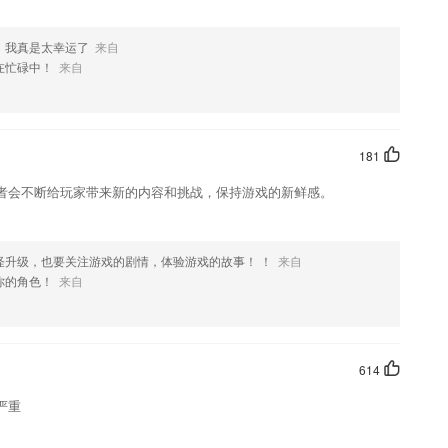
，我真是太幸运了
来自
在忙碌中！
来自
181
者会不断给玩家带来新的内容和挑战，保持游戏的新鲜感。
怪升级，也要关注游戏的剧情，体验游戏的故事！ ！
来自
你的角色！
来自
614
严重