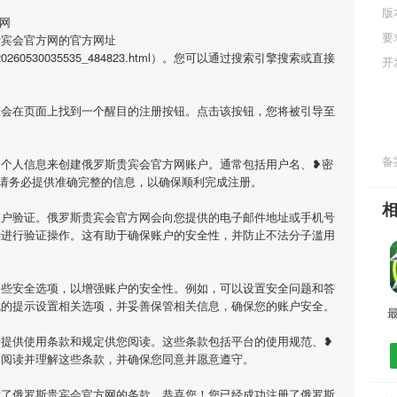
版
网
要
贵宾会官方网的官方网址
ml/app_20260530035535_484823.html）。您可以通过搜索引擎搜索或直接
开
您会在页面上找到一个醒目的注册按钮。点击该按钮，您将被引导至
备案
的个人信息来创建俄罗斯贵宾会官方网账户。通常包括用户名、❥密
请务必提供准确完整的信息，以确保顺利完成注册。
账户验证。俄罗斯贵宾会官方网会向您提供的电子邮件地址或手机号
示进行验证操作。这有助于确保账户的安全性，并防止不法分子滥用
一些安全选项，以增强账户的安全性。例如，可以设置安全问题和答
统的提示设置相关选项，并妥善保管相关信息，确保您的账户安全。
会提供使用条款和规定供您阅读。这些条款包括平台的使用规范、❥
细阅读并理解这些条款，并确保您同意并愿意遵守。
意了俄罗斯贵宾会官方网的条款，恭喜您！您已经成功注册了俄罗斯