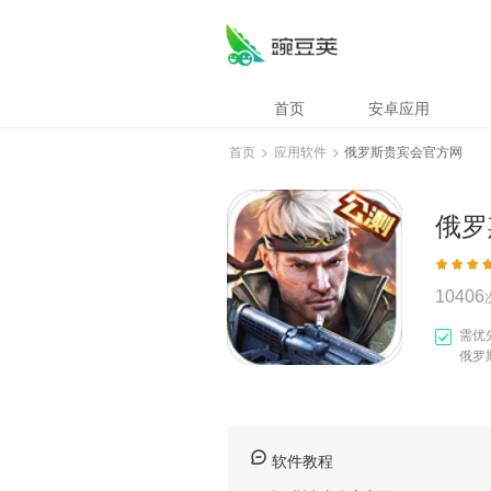
俄罗斯贵宾会官方
首页
安卓应用
首页
>
应用软件
>
俄罗斯贵宾会官方网
俄罗
10406
需优
俄罗
软件教程