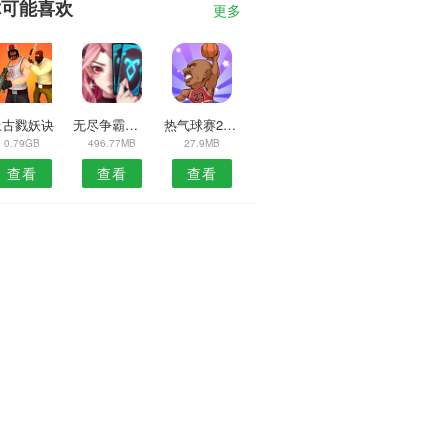
你可能喜欢
更多
上古戮妖诀
无尽争霸游戏
热气球赛2048
0.79GB
496.77MB
27.9MB
查看
查看
查看