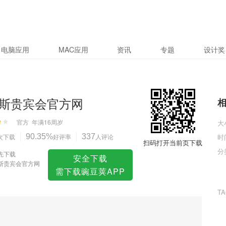
网
电脑应用
MAC应用
资讯
专题
设计奖
斯贵宾会官方网
官方
年满16周岁
大
次下载
90.35%
好评率
337
人评论
时
扫码打开当前页下载
分
先下载
安全下载
斯贵宾会官方网
需下载豌豆荚APP
T