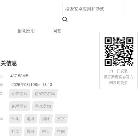
创意应用
问答
相关信息
扫一扫安装
小
437.53MB
俄罗斯贵宾会官方
网发现更多
间
2026年08月08日 18:13
类
动作游戏
益智类游戏
跑酷竞速
游戏宠物
AG
休闲
趣味
消除
文字
社交
视频
聊天
空间