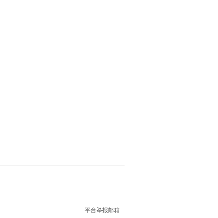
平台举报邮箱