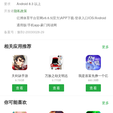
要求
Android 8.3 以上
开发者
隐私政策
亿博体育平台官网v6.6.5(官方)APP下载-登录入口IOS/Android
通用版/手机app-豪门阅读网
备案号：豫B2-20030028-29
相关应用推荐
更多
天剑诀手游
万族之劫文明志
我是首富先挣一个亿
9.75GB
0.77GB
880.3MB
查看
查看
查看
你可能喜欢
更多