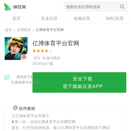
亿博体育平台官网
首页
安卓应用
电脑应用
MAC应用
资讯
专题
设计奖
创意应用
首页
>
应用软件
>
亿博体育平台官网
问答
亿博体育平台官网
官方
年满16周岁
次下载
25165
需优先下载
安全下载
亿博体育平台官网
需下载豌豆荚APP
软件教程
🌛亿博体育平台官网🌛
❥第一步：访问亿博体育平台官网官网
首先，打开您的浏览器，输入亿博体育平台官网的官方网址