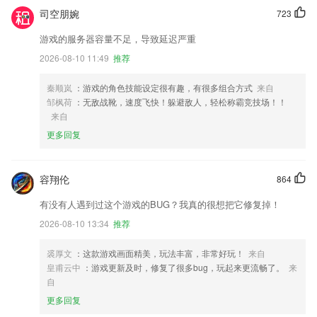
司空朋婉
723
游戏的服务器容量不足，导致延迟严重
2026-08-10 11:49
推荐
秦顺岚
：游戏的角色技能设定很有趣，有很多组合方式
来自
邹枫荷
：无敌战靴，速度飞快！躲避敌人，轻松称霸竞技场！！
来自
更多回复
容翔伦
864
有没有人遇到过这个游戏的BUG？我真的很想把它修复掉！
2026-08-10 13:34
推荐
裘厚文
：这款游戏画面精美，玩法丰富，非常好玩！
来自
皇甫云中
：游戏更新及时，修复了很多bug，玩起来更流畅了。
来
自
更多回复