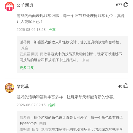
公羊新贞
877
新增远程申请功能
游戏的画面表现非常细腻，每一个细节都处理得非常到位，真是
便捷快速查看该通知来源所有历史消息
让人赞叹不已！
美颜相机优化，拼图效果优化
2026-08-06 18:58
推荐
隐私控制升级，一键保护隐私
谢蓓勇
：加强游戏的敌人和怪物设计，使其更具挑战性和独特性。
feed流展示优化
来自
云振罡 回复 尚政馨
游戏中的技能系统独特创新，玩家可以通过不
新增搞笑炫酷充电提示；
同技能的组合和释放顺序来进行战斗。
来自
联系我们
更多回复
以上就是红豆app娱乐平台的介绍，如果您喜欢这款软件，您可以到应用
商店进行打分评论，说出您的使用经历，以帮助我们更好的对产品进行优
化修改。
黎彩蕊
40
游戏的活动和福利丰富多样，让玩家每天都能有新的惊喜。
2026-08-07 02:15
推荐
昌希霞
：这个游戏的角色设计真是太可爱了，每一个角色都有自己
独特的个性
来自
农明维 回复 龙雨宽
增加多样化的地图和场景，增添游戏的视觉享