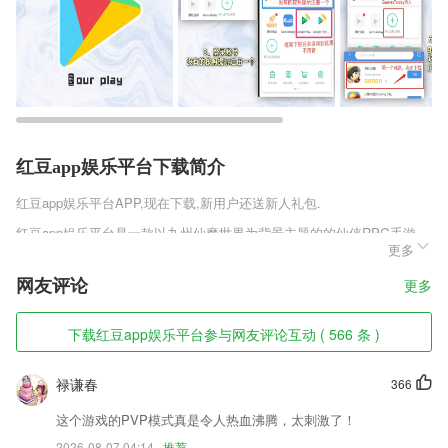
红豆app娱乐平台下载简介
红豆app娱乐平台
APP,现在下载,新用户还送新人礼包.
红豆app娱乐平台是一款以九州仙魔世界为背景主题的的仙侠RPG手游，
更多
经典好玩的修仙剧情，各种巅峰级别的仙魔大战，带给你最热血直接的修
仙对战体验，太古封魔录之镇龙诀正式版上古神界的各种仙宠，玩家可通
网友评论
更多
过挑战副本获得，也可以完成每天的签到活动获取，带给你最极致的体
验。
下载红豆app娱乐平台参与网友评论互动 ( 566 条 )
红豆app娱乐平台软件特色
1,各种各样的服务覆盖范围广，也是本地用户们都在关注的一个掌上生活
禄谦春
366
服务平台。
这个游戏的PVP模式真是令人热血沸腾，太刺激了！
2,实时更新车辆状态。
2026-08-07 04:14
推荐