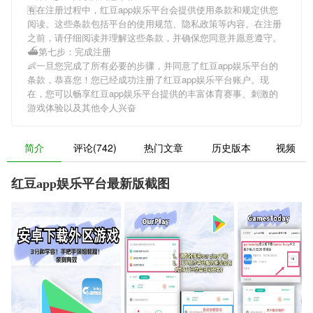
🈶在注册过程中，
红豆app娱乐平台
会提供使用条款和规定供您
阅读。这些条款包括平台的使用规范、隐私政策等内容。在注册
之前，请仔细阅读并理解这些条款，并确保您同意并愿意遵守。
⛴第七步：完成注册
👶一旦您完成了所有必要的步骤，并同意了
红豆app娱乐平台
的
条款，恭喜您！您已经成功注册了红豆app娱乐平台账户。现
在，您可以畅享
红豆app娱乐平台
提供的丰富体育赛事、刺激的
游戏体验以及其他令人兴奋
简介
评论(742)
热门文章
历史版本
视频
红豆app娱乐平台最新版截图