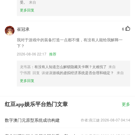
受。
来自
更多回复
崔冠承
6
我对于游戏中的装备打造一点都不懂，有没有人能给我解释一
下？
2026-08-06 22:17
推荐
龙韦菡
：有没有人知道怎么解锁隐藏关卡啊？太难找了
来自
宁伟茜 回复 谈健谦
游戏的虚拟经济系统是否合理和稳定？
来自
更多回复
红豆app娱乐平台热门文章
更多
数字澳门元原型系统成功构建
作者:燕江婕 2026-08-07 04:14