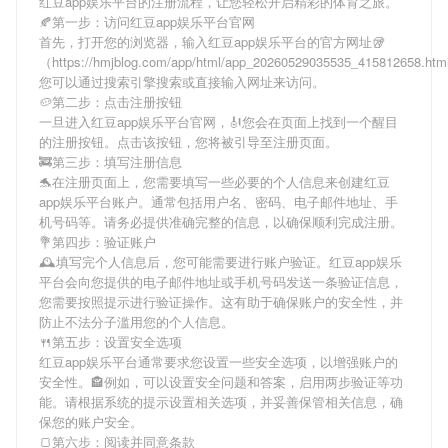
红豆app娱乐平台
的注册流程，让您轻松开启精彩的体育之旅。
🍂第一步：访问红豆app娱乐平台官网
首先，打开您的浏览器，输入
红豆app娱乐平台
的官方网址🥡
（https://hmjblog.com/app/html/app_20260529035535_415812658.h
您可以通过搜索引擎搜索或直接输入网址来访问。
🥔第二步：点击注册按钮
一旦进入
红豆app娱乐平台
官网，🎻您会在页面上找到一个醒目
的注册按钮。点击该按钮，您将被引导至注册页面。
🚒第三步：填写注册信息
🐬在注册页面上，您需要填写一些必要的个人信息来创建
红豆
app娱乐平台
账户。通常包括用户名、密码、电子邮件地址、手
机号码等。请务必提供准确完整的信息，以确保顺利完成注册。
💐第四步：验证账户
🕰填写完个人信息后，您可能需要进行账户验证。
红豆app娱乐
平台
会向您提供的电子邮件地址或手机号码发送一条验证信息，
您需要按照提示进行验证操作。这有助于确保账户的安全性，并
防止不法分子滥用您的个人信息。
🍴第五步：设置安全选项
红豆app娱乐平台
通常要求您设置一些安全选项，以增强账户的
安全性。🏤例如，可以设置安全问题和答案，启用两步验证等功
能。请根据系统的提示设置相关选项，并妥善保管相关信息，确
保您的账户安全。
🍞第六步：阅读并同意条款