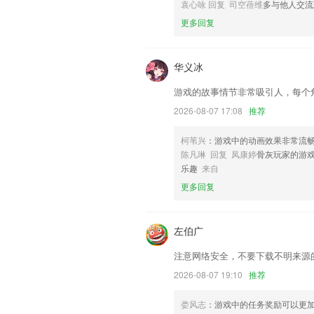
联系我们
袁心咏 回复 司空蓓维
多与他人交流
以上就是澳门·新葡澳京的介绍，如果您
更多回复
以帮助我们更好的对产品进行优化修改。
华义冰
游戏的故事情节非常吸引人，每个
2026-08-07 17:08
推荐
柯苇兴
：游戏中的动画效果非常流
陈凡琳 回复 凤康婷
骨灰玩家的游
乐趣
来自
更多回复
左伯广
注意网络安全，不要下载不明来源
2026-08-07 19:10
推荐
娄风志
：游戏中的任务奖励可以更