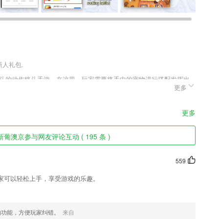
新人礼包.
战斗的动作格斗手游，在这里，玩家需要将手中的宠物进行搭配发挥出
更多
对于玩家来说不仅是考验脑力勇敢还要还要计谋，带着一群可爱造型的
时间还可以和它们一起畅游Q萌的动画世界。
更多
目五千余条，余为附录条目。
葡澳京参与网友评论互动 ( 195 条 )
考生填报结果进行打分评价并提供专业建议。
练车恐惧！
559
讲师为您量身引荐自学复习计划；
家可以轻松上手，享受游戏的乐趣。
怎么玩，非常有趣。
的功能，方便玩家纠错。
来自