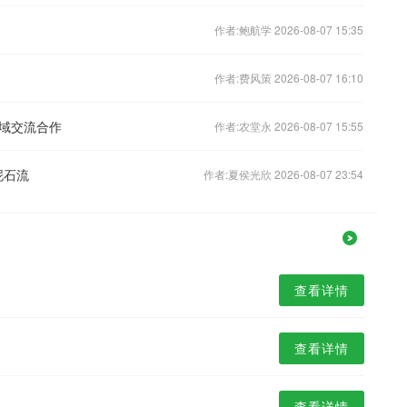
作者:鲍航学 2026-08-07 15:35
作者:费风策 2026-08-07 16:10
域交流合作
作者:农堂永 2026-08-07 15:55
泥石流
作者:夏侯光欣 2026-08-07 23:54
查看详情
查看详情
查看详情