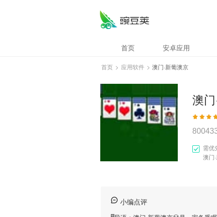
首页
安卓应用
首页
>
应用软件
>
澳门·新葡澳京
澳门
80043
需优
澳门
小编点评