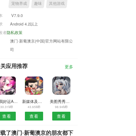
宠物养成
趣味
其他游戏
本
V7.9.0
求
Android 4.2以上
发者
隐私政策
澳门·新葡澳京(中国)官方网站有限公
司
相关应用推荐
更多
20我好运APP
新媒体及电商安卓版
美图秀秀九格切图APP
30.31MB
43.65MB
98.94MB
查看
查看
查看
下载了澳门·新葡澳京的朋友都下