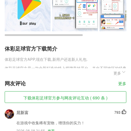
体彩足球官方下载简介
体彩足球官方
APP,现在下载,新用户还送新人礼包.
体彩足球官方是一款全新打造的线上棋牌竞技平台，来自不同地区的经典
更多
玩法汇聚，超多玩家实时在线，每天竞技匹配都可以帮助你节省大把时
间。每一场竞技对局也都会变得十分轻松。美轮美奂的竞技场景，多种主
网友评论
更多
题风格玩家们可以自由进行选择。绑定手机号还可以领取神秘大礼包，众
多豪礼等着你来获取，打造全新语音交流功能，方便交流同时还能结识到
许多的好友。
下载体彩足球官方参与网友评论互动 ( 690 条 )
体彩足球官方软件特色
屈新富
793
1,试题查找
在游戏中收集稀有宠物，增强你的实力！
2,规范的运营课程，为酒店2265员工提供更好地职业培训
2026-08-08 21:55
推荐