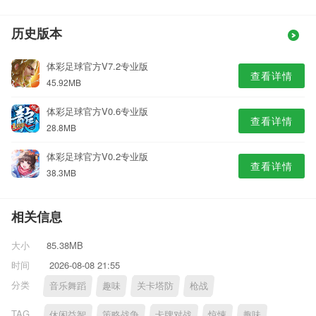
历史版本
体彩足球官方V7.2专业版
查看详情
45.92MB
体彩足球官方V0.6专业版
查看详情
28.8MB
体彩足球官方V0.2专业版
查看详情
38.3MB
相关信息
大小
85.38MB
时间
2026-08-08 21:55
分类
音乐舞蹈
趣味
关卡塔防
枪战
TAG
休闲益智
策略战争
卡牌对战
惊悚
趣味