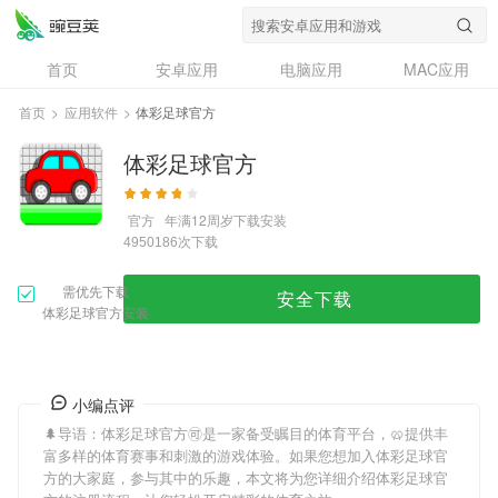
首页
安卓应用
电脑应用
MAC应用
资讯
专题
设计奖
创意应用
首页
>
应用软件
>
体彩足球官方
问答
体彩足球官方
官方
年满12周岁
下载安装
次下载
4950186
需优先下载
安全下载
体彩足球官方安装
小编点评
🌲导语：
体彩足球官方
🉑是一家备受瞩目的体育平台，🥨提供丰
富多样的体育赛事和刺激的游戏体验。如果您想加入
体彩足球官
方
的大家庭，参与其中的乐趣，本文将为您详细介绍
体彩足球官