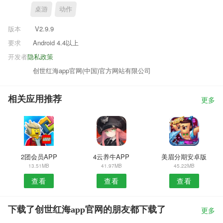
桌游
动作
版本
V2.9.9
要求
Android 4.4以上
开发者
隐私政策
创世红海app官网(中国)官方网站有限公司
相关应用推荐
更多
2团会员APP
4云养牛APP
美眉分期安卓版
13.51MB
41.97MB
45.22MB
查看
查看
查看
下载了创世红海app官网的朋友都下载了
更多