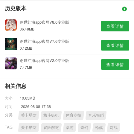
历史版本
创世红海app官网V8.0专业版
查看详情
36.48MB
创世红海app官网V7.6专业版
查看详情
0.12MB
创世红海app官网V2.0专业版
查看详情
7.47MB
相关信息
大小
10.65MB
时间
2026-08-08 17:38
分类
关卡塔防
格斗街机
体育竞技
音乐舞蹈
TAG
关卡塔防
冒险解谜
桌游
奇幻
枪战
对战