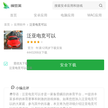
首页
安卓应用
电脑应用
MAC应用
资讯
专题
设计奖
创意应用
首页
>
应用软件
>
泛亚电竞可以
问答
泛亚电竞可以
官方
年满12周岁
下载安装
次下载
4443269
需优先下载
安全下载
泛亚电竞可以安装
小编点评
🌍导语：
泛亚电竞可以
🍨是一家备受瞩目的体育平台，🔦提供丰
富多样的体育赛事和刺激的游戏体验。如果您想加入
泛亚电竞可
以
的大家庭，参与其中的乐趣，本文将为您详细介绍
泛亚电竞可