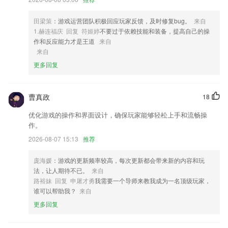
4,提供朗读、背诵、听写、习题、数学口算、识字、拼音、积累、点读、
写字、字典、笔顺、字帖、同义词/近义词/反义词查询等一些学习工具
田梁策
：游戏运营团队积极回应玩家反馈，及时修复bug。
来自
1.赫连福庆 回复 符姬婷
不要过于依赖技能和装备，提高自己的操
5,提供了丰富的考研资讯，考研试题资源，能免费咨询考研疑问；
作和反应能力才是王道
来自
6,随时随地下发买药的订单，线上下单即可体验线下配送的便捷服务；
来自
更多回复
泛亚电竞可以软件优势
1.其中包含高数、英语、物理等主要学科的速通课程
曹真政
18
2.海量题库：囊括海量真题，让你随时随地感受直考氛围，积累实战经验
优化游戏的操作和界面设计，确保玩家能够轻松上手和流畅操
3.该平台提供的课程信息非常的丰富，不管你有什么样的需求都可以在线
作。
筛选
2026-08-07 15:13
推荐
4.预览观看视频资源,支持在资源中心选择视频并立即游览观看视频;
5.】数学、英语、物理、化学、地理、生物等等科目，都可以有专业名师
庞海媛
：游戏的更新频率较高，每次更新都会带来新的内容和玩
为您辅导
法，让人期待不已。
来自
路裕妹 回复 申屠才勇
我需要一个导师来教我成为一名顶级玩家，
6.在线沟通学习难点、答疑解惑。包含了中小学生以及考验和职业教育等
谁可以帮助我？
来自
多种内容，
更多回复
泛亚电竞可以更新了什么?
开放更多状态可临时更换接收人临时更换请求内容；开放组长及车间主管