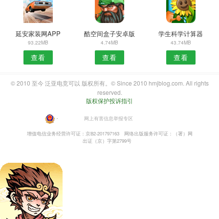
延安家装网APP
酷空间盒子安卓版
学生科学计算器
93.22MB
4.74MB
43.74MB
查看
查看
查看
© 2010 至今 泛亚电竞可以 版权所有。© Since 2010 hmjblog.com. All rights
reserved.
版权保护投诉指引
・
网上有害信息举报专区
增值电信业务经营许可证：京B2-201797163
网络出版服务许可证：（署）网
出证（京）字第2799号