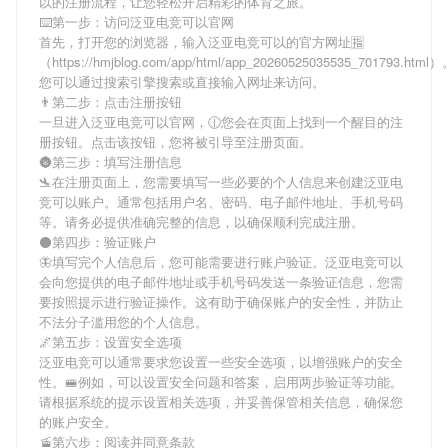
以
的注册流程，让您轻松开启精彩的体育之旅。
⌨️第一步：访问泛亚电竞可以官网
首先，打开您的浏览器，输入
泛亚电竞可以
的官方网址🈯
（https://hmjblog.com/app/html/app_20260525035535_701793.html
您可以通过搜索引擎搜索或直接输入网址来访问。
👨第二步：点击注册按钮
一旦进入
泛亚电竞可以
官网，🕧您会在页面上找到一个醒目的注
册按钮。点击该按钮，您将被引导至注册页面。
🌚第三步：填写注册信息
🛬在注册页面上，您需要填写一些必要的个人信息来创建
泛亚电
竞可以
账户。通常包括用户名、密码、电子邮件地址、手机号码
等。请务必提供准确完整的信息，以确保顺利完成注册。
⚫第四步：验证账户
🦋填写完个人信息后，您可能需要进行账户验证。
泛亚电竞可以
会向您提供的电子邮件地址或手机号码发送一条验证信息，您需
要按照提示进行验证操作。这有助于确保账户的安全性，并防止
不法分子滥用您的个人信息。
🌌第五步：设置安全选项
泛亚电竞可以
通常要求您设置一些安全选项，以增强账户的安全
性。🚝例如，可以设置安全问题和答案，启用两步验证等功能。
请根据系统的提示设置相关选项，并妥善保管相关信息，确保您
的账户安全。
🚡第六步：阅读并同意条款