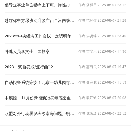
倡导企事业单位错峰上下班、弹性办公！北京发布七条响应措施
作者:潘飘星 2026-08-07 23:12
越媒称中方愿协助升级广西至河内铁路交通，外交部回应
作者:范冰霭 2026-08-07 21:28
2023年中央经济工作会议，定调明年经济工作
作者:洪贤蝶 2026-08-07 23:40
外逃人员李文生回国投案
作者:吉义乐 2026-08-07 17:36
2023，戏曲变成“流行曲”？
作者:惠苑贝 2026-08-07 19:47
自动报警系统瘫痪！北京一幼儿园存重大火灾隐患
作者:桑寒航 2026-08-07 15:53
中疾控：11月份新增新冠病毒感染重症病例135例
作者:欧江诚 2026-08-07 20:08
欧盟对外行动署发表涉南海问题声明，中国驻欧盟使团驳斥
作者:成豪瑗 2026-08-07 22:52