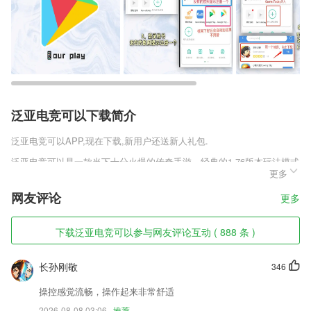
泛亚电竞可以下载简介
泛亚电竞可以
APP,现在下载,新用户还送新人礼包.
泛亚电竞可以是一款当下十分火爆的传奇手游。经典的1.76版本玩法模式
更多
让你回忆起曾经的热血复古传奇，更能使你轻松的上手。游戏中极高爆率
的副本更是为你带来的独特的游戏体验，让你更轻松的爆出想要的装备武
网友评论
更多
器，让你更轻松的沉浸其中，也让你更觉游戏的乐趣。
泛亚电竞可以软件特色
下载泛亚电竞可以参与网友评论互动 ( 888 条 )
1,线上的学习资源非常多，有专门为用户打造的最合理的科学学习方案。
长孙刚敬
346
2,离线下载、夜间模式、自动翻页、替换净化、沉浸式状态栏设置应有尽
有
操控感觉流畅，操作起来非常舒适
3,支持扫码录入单号，简化了传统的工作方式，提高了商户的工作效率；
2026-08-08 03:06
推荐