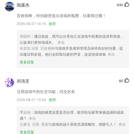
随时关闭功能
闻露杰
640
换皮肤。
音效很棒，特别能营造出游戏的氛围，玩着很过瘾！
增加了“在后台运行”功能的设置界面
2026-08-07 16:15
推荐
本地文件搜索
寿园利
：通过收徒，我可以分享自己在游戏中积累的道具和资源，
优化上传附件预览功能；
让徒弟们更快地成长。
来自
米霞发 回复 宗政雁榕
与游戏开发者和管理员保持良好的沟通，提
记加班管家又名记加班工资考勤
出建议和反馈。他们会听取玩家的声音，改进游戏体验
来自
联系我们
更多回复
以上就是泛亚电竞可以的介绍，如果您喜欢这款软件，您可以到应用商店
进行打分评论，说出您的使用经历，以帮助我们更好的对产品进行优化修
改。
祁清灵
80
活用游戏中的社交功能，结交好友
2026-08-07 15:54
推荐
季波雄
：游戏的难度设置是否合理，能否给玩家带来挑战感和成就
感？
来自
石豪宜 回复 童菡翔
游戏的战斗系统充满策略性，很吸引人！
来自
更多回复