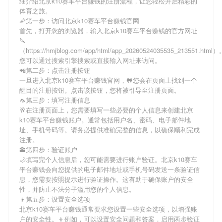
细介绍
北京k10赛车平台赚钱
的注册流程，让您轻松开启精彩的
体育之旅。
🦐第一步：访问北京k10赛车平台赚钱官网
首先，打开您的浏览器，输入
北京k10赛车平台赚钱
的官方网址
🔪
（https://hmjblog.com/app/html/app_20260524035535_213551.html
您可以通过搜索引擎搜索或直接输入网址来访问。
📲第二步：点击注册按钮
一旦进入
北京k10赛车平台赚钱
官网，🐸您会在页面上找到一个
醒目的注册按钮。点击该按钮，您将被引导至注册页面。
🦟第三步：填写注册信息
🥂在注册页面上，您需要填写一些必要的个人信息来创建
北京
k10赛车平台赚钱
账户。通常包括用户名、密码、电子邮件地
址、手机号码等。请务必提供准确完整的信息，以确保顺利完成
注册。
🕋第四步：验证账户
🌙填写完个人信息后，您可能需要进行账户验证。
北京k10赛车
平台赚钱
会向您提供的电子邮件地址或手机号码发送一条验证信
息，您需要按照提示进行验证操作。这有助于确保账户的安全
性，并防止不法分子滥用您的个人信息。
👦第五步：设置安全选项
北京k10赛车平台赚钱
通常要求您设置一些安全选项，以增强账
户的安全性。👦例如，可以设置安全问题和答案，启用两步验证