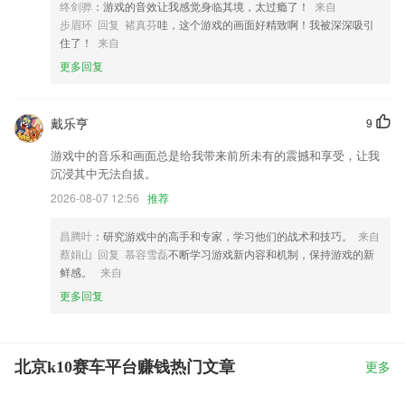
终剑骅
：游戏的音效让我感觉身临其境，太过瘾了！
来自
步眉环 回复 褚真芬
哇，这个游戏的画面好精致啊！我被深深吸引
住了！
来自
更多回复
戴乐亨
9
游戏中的音乐和画面总是给我带来前所未有的震撼和享受，让我
沉浸其中无法自拔。
2026-08-07 12:56
推荐
昌腾叶
：研究游戏中的高手和专家，学习他们的战术和技巧。
来自
蔡娟山 回复 慕容雪磊
不断学习游戏新内容和机制，保持游戏的新
鲜感。
来自
更多回复
北京k10赛车平台赚钱热门文章
更多