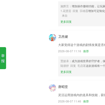
施辉言
：增加操作撤销功能，让玩
6,模拟演练
1.花贤芸 回复 宗雄霞
增加可定制
苹果手机怎么下载火狐软件优
来自
更多回复
1.·利用先进的AI技术提升学习进度，
习资料。
2.各种不同的视频课程，用户可以在线的
卫杰健
3.课前辅导领学，提醒准时到课。
大家觉得这个游戏的剧情发展是否
4.每天15分钟，依据孩子注意力特点和
2026-08-07 11:16
推荐
举
5.为实现教育信息化、智能化管理而打造
报
贾姣承
：成为游戏世界的守护者，
6.科学分龄，分级内容，不同水平，针对
陆朋舒 回复 毛启茗
这款游戏有一
苹果手机怎么下载火狐更新了
更多回复
澎湃早晚报海报样式优化；
】接送机未支付订单流程优化，支付体验
唐昭坚
蜜尚物管系统全新升级，优化了线上流程
灵活运用游戏内的道具和技能，获
修复pdf加密无法转换
2026-08-07 11:46
推荐