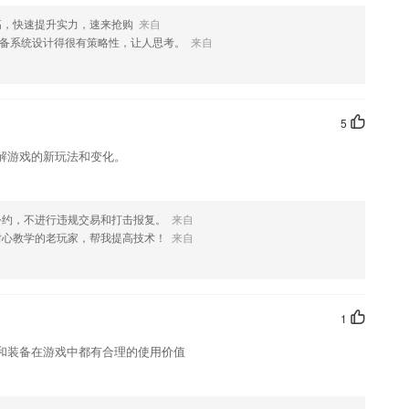
高，快速提升实力，速来抢购
来自
备系统设计得很有策略性，让人思考。
来自
如果您喜欢这款软件，您可以到应用商店进行打分评论，说出您的使用
修改。
5
解游戏的新玩法和变化。
公约，不进行违规交易和打击报复。
来自
耐心教学的老玩家，帮我提高技术！
来自
1
和装备在游戏中都有合理的使用价值