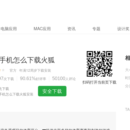
电脑应用
MAC应用
资讯
专题
设计奖
手机怎么下载火狐
大
官方
年满12周岁
下载安装
时
97
次下载
90.61%
好评率
50100
人评论
扫码打开当前页下载
分
先下载
安全下载
手机怎么下载火狐安装
T