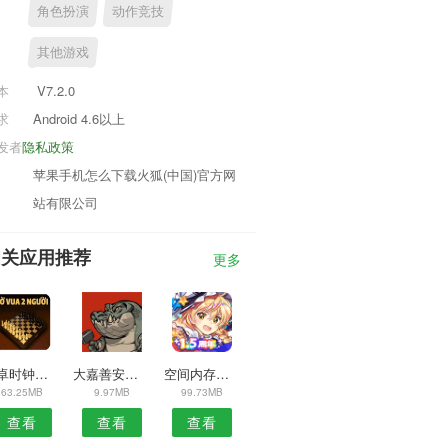
角色扮演
动作竞技
其他游戏
本
V7.2.0
求
Android 4.6以上
发者
隐私政策
苹果手机怎么下载火狐(中国)官方网
站有限公司
相关应用推荐
更多
安卓时钟小组件APP
大嘉善安卓版
空间内存清理加速安卓版
63.25MB
9.97MB
99.73MB
查看
查看
查看