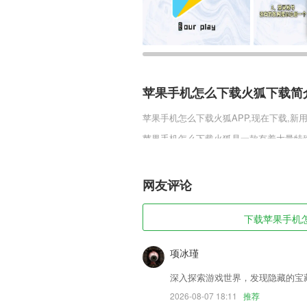
苹果手机怎么下载火狐下载简
苹果手机怎么下载火狐
APP,现在下载,新
苹果手机怎么下载火狐是一款有着大量特
收集不同的异兽，通过她们来享受各种独
经的名山大川。你将在这个全新的世界中
网友评论
苹果手机怎么下载火狐软件特
1,提供一个好玩的学习平台，用户可以通
下载苹果手机怎么
2,支持微商作图水印，文字水印图片水印
3,创建计划，实时跟踪：随时随地创建
项冰瑾
的。
深入探索游戏世界，发现隐藏的宝
4,摆pose换造型选场景，快来给甜甜拍
2026-08-07 18:11
推荐
5,推广分成:转发专题OR推广单品,也能