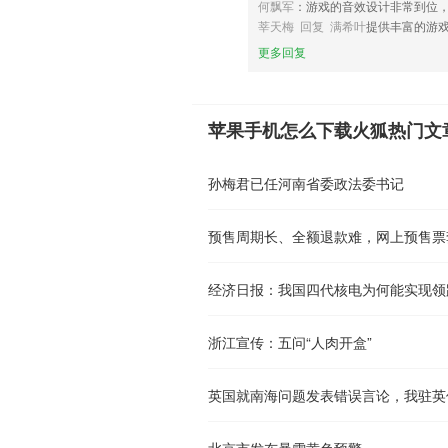
何飘军
：游戏的音效设计非常到位
莘天梅 回复 满希叶
提供丰富的游
更多回复
苹果手机怎么下载火狐热门文
孙梅君已任河南省委政法委书记
预售周期长、全额退款难，网上预售票
经济日报：我国四代核电为何能实现领
浙江宣传：五问“人肉开盒”
英国就南海问题发表错误言论，我驻英
北京市发布暴雪黄色预警