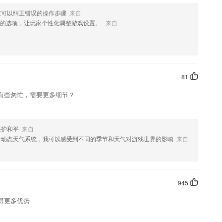
家可以纠正错误的操作步骤
来自
化的选项，让玩家个性化调整游戏设置。
来自
势
实现个性化学习，轻松提升成绩，为您提供全面的在线培训指南和丰富的学
观看，为我们带来了非常好的效果。
81
有些匆忙，需要更多细节？
记忆遗忘曲线，打造完整学习闭环，孩子学得会记得牢。
的手机应用
保护和平
来自
学习，更加高效
个动态天气系统，我可以感受到不同的季节和天气对游戏世界的影响
来自
什么?
更顺滑；车型选择页增加车型折叠功能，高性价比舒适车型任你选
945
界面及操作。
得更多优势