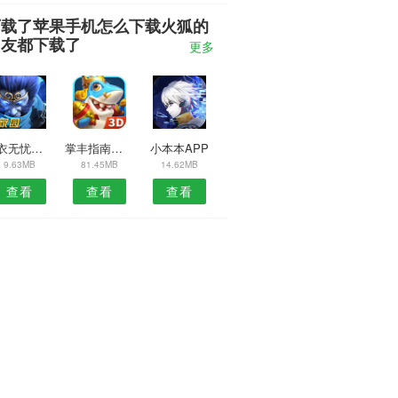
下载了苹果手机怎么下载火狐的
朋友都下载了
更多
洁衣无忧安卓版
掌丰指南针安卓版
小本本APP
9.63MB
81.45MB
14.62MB
查看
查看
查看