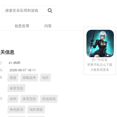
创意应用
问答
相关信息
扫一扫安装
小
41.8MB
苹果手机怎么下载
火狐发现更多
间
2026-08-07 18:11
类
悬疑
策略战争
动作
体育竞技
AG
休闲
体育竞技
其他游戏
角色扮演
动作冒险