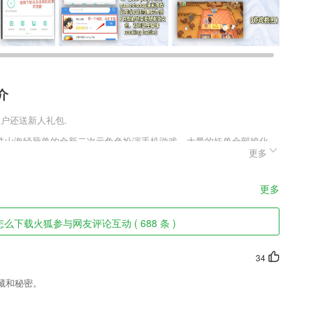
介
用户还送新人礼包.
殊山海经异兽的全新二次元角色扮演手机游戏，大量的妖兽全部娘化，
更多
特的对决。主流的二次元画面和角色形象，同时游戏中还有着来自山海
来感受最为特殊的仙侠体验。
色
更多
过软件了解更多课程资料信息。
下载火狐参与网友评论互动 ( 688 条 )
，水印自定义，做一个与众不同的微商。
学习计划，迅速分配学习任务；实时跟踪学习进度，在线学习不再漫无目
34
藏和秘密。
大片吧！甜甜相机同时支持自拍功能。
轻松带来高收益