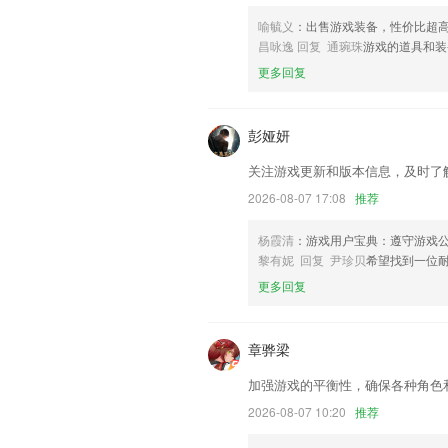
新增待我处理，待办推送；
喻毓义
：出售游戏装备，性价比超
新增群发im消息
昌咏逸 回复 通琬珠
游戏的道具和装
联系我们
更多回复
以上就是苹果手机怎么下载火狐的介绍，
经历，以帮助我们更好的对产品进行优化
彭娅妍
关注游戏更新和版本信息，及时了
2026-08-07 17:08
推荐
杨霞清
：游戏用户宝典：遵守游戏
黎有妮 回复 尹珍贝
希望找到一位
更多回复
章骅梁
加强游戏的平衡性，确保各种角色
2026-08-07 10:20
推荐