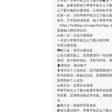
🌛导语：
苹果手机怎么下载火狐
🌒是
体验。如果您想加入
苹果手机怎么下
么下载火狐
的注册流程，让您轻松开
💴第一步：访问苹果手机怎么下载火
首先，打开您的浏览器，输入
苹果手
（https://hmjblog.com/app/htm
直接输入网址来访问。
🌭第二步：点击注册按钮
一旦进入
苹果手机怎么下载火狐
官网
导至注册页面。
📷第三步：填写注册信息
🕥在注册页面上，您需要填写一些必
密码、电子邮件地址、手机号码等。
🏠第四步：验证账户
🔋填写完个人信息后，您可能需要进
机号码发送一条验证信息，您需要按
滥用您的个人信息。
🧱第五步：设置安全选项
苹果手机怎么下载火狐
通常要求您设置
和答案，启用两步验证等功能。请根
全。
🌆第六步：阅读并同意条款
📹在注册过程中，
苹果手机怎么下载