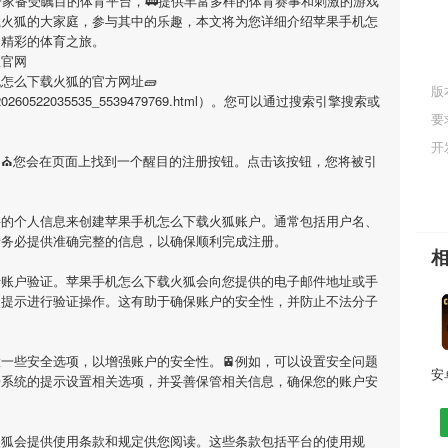
一家备受瞩目的体育平台，🚃提供丰富多样的体育赛事和刺激的游戏
载火狐
的大家庭，参与其中的乐趣，本文将为您详细介绍
苹果手机怎
启精彩的体育之旅。
狐官网
机怎么下载火狐
的官方网址🧱
版
l/app_20260522035535_5539479769.html）。您可以通过搜索引擎搜索或
要
开
，⛪您会在页面上找到一个醒目的注册按钮。点击该按钮，您将被引
要的个人信息来创建
苹果手机怎么下载火狐
账户。通常包括用户名、
请务必提供准确完整的信息，以确保顺利完成注册。
行账户验证。
苹果手机怎么下载火狐
会向您提供的电子邮件地址或手
照提示进行验证操作。这有助于确保账户的安全性，并防止不法分子
一些安全选项，以增强账户的安全性。🚈例如，可以设置安全问题
据系统的提示设置相关选项，并妥善保管相关信息，确保您的账户安
火狐
会提供使用条款和规定供您阅读。这些条款包括平台的使用规