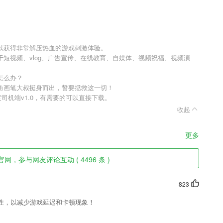
以获得非常解压热血的游戏刺激体验。
短视频、vlog、广告宣传、在线教育、自媒体、视频祝福、视频演
怎么办？
角画笔大叔挺身而出，誓要拯救这一切！
度司机端v1.0，有需要的可以直接下载。
收起
更多
网，参与网友评论互动 ( 4496 条 )
823
性，以减少游戏延迟和卡顿现象！