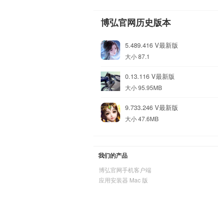
博弘官网历史版本
5.489.416 V最新版
大小 87.1
0.13.116 V最新版
大小 95.95MB
9.733.246 V最新版
大小 47.6MB
我们的产品
博弘官网手机客户端
应用安装器 Mac 版