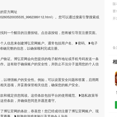
版
要
网的官方网址
l/app_20260520035535_9962389112.html）。您可以通过搜索引擎搜索或
开
上找到一个醒目的注册按钮。点击该按钮，您将被引导至注册页面。
个人信息来创建博弘官网账户。通常包括用户名、❥密码、❥电子
备案
供准确完整的信息，以确保顺利完成注册。
账户验证。博弘官网会向您提供的电子邮件地址或手机号码发送一条
操作。这有助于确保账户的安全性，并防止不法分子滥用您的个人信
项，以增强账户的安全性。例如，可以设置安全问题和答案，启用两
置相关选项，并妥善保管相关信息，确保您的账户安全。
条款和规定供您阅读。这些条款包括平台的使用规范、❥隐私政策等
解这些条款，并确保您同意并愿意遵守。
意了博弘官网的条款，恭喜您！您已经成功注册了博弘官网账户。现
体育赛事、❥刺激的游戏体验以及其他令人兴奋。