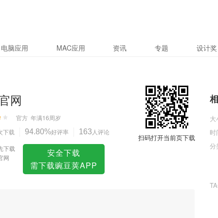
电脑应用
MAC应用
资讯
专题
设计奖
官网
官方
年满16周岁
大
次下载
94.80%
好评率
163
人评论
时
扫码打开当前页下载
分
先下载
安全下载
官网
需下载豌豆荚APP
T