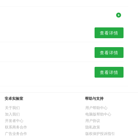
查看详情
查看详情
查看详情
安卓实验室
帮助与支持
关于我们
用户帮助中心
加入我们
电脑版帮助中心
开发者中心
用户协议
联系商务合作
隐私政策
广告业务合作
版权保护投诉指引