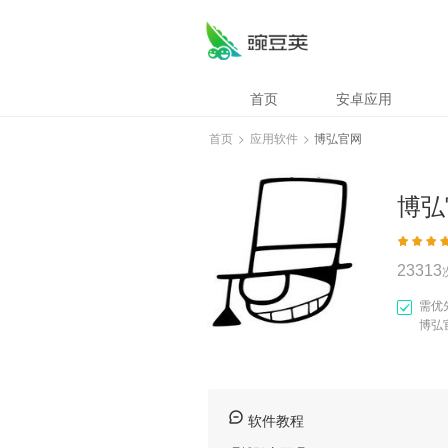
博弘官网
首页
安卓应用
首页
>
应用软件
>
博弘官网
博弘
23313
需优
博弘
软件教程