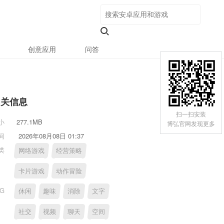
创意应用
问答
相关信息
扫一扫安装
小
277.1MB
博弘官网发现更多
间
2026年08月08日 01:37
类
网络游戏
经营策略
卡片游戏
动作冒险
AG
休闲
趣味
消除
文字
社交
视频
聊天
空间