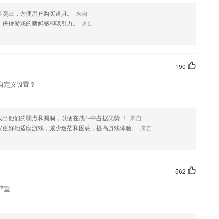
显突出，方便用户购买道具。
来自
，保持游戏的新鲜感和吸引力。
来自
190
自定义设置？
找出他们的弱点和漏洞，以便在战斗中占据优势 ！
来自
家更好地适应游戏，减少迷茫和困惑，提高游戏体验。
来自
562
严重