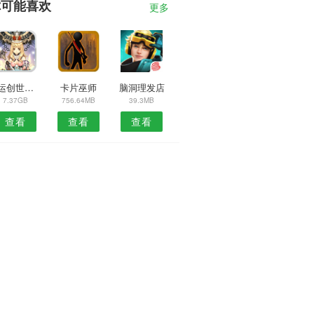
你可能喜欢
更多
命运创世连接
卡片巫师
脑洞理发店
7.37GB
756.64MB
39.3MB
查看
查看
查看