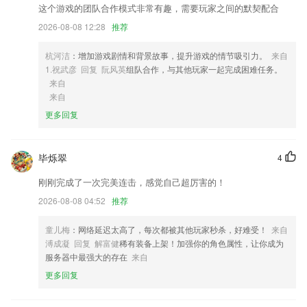
2,3：微博、微信社交平台实时互动，提供全维度客户服务
这个游戏的团队合作模式非常有趣，需要玩家之间的默契配合
3,国内首推家庭医生，一对一提供疾病、用药、营养、心理等健康服务，
2026-08-08 12:28
推荐
免重复描述问题！
4,无人机驾驶员题库新增搜题功能,无人机驾驶员考试中的疑问一搜便知,
杭河洁
：增加游戏剧情和背景故事，提升游戏的情节吸引力。
来自
更支持语音和拍照搜题。
1.祝武彦 回复 阮风英
组队合作，与其他玩家一起完成困难任务。
来自
5,一直听，听见未来
来自
6,商户每日收款账目实时更新，随时随地查账，每笔账户都有记录，账目
更多回复
信息精确到分钟。
乐速通app下载安装软件优势
毕烁翠
4
1.·同步教材：同步教材内容，在app中可以快速的查看教材信息
刚刚完成了一次完美连击，感觉自己超厉害的！
2.用幼儿喜欢的游戏方式，让孩子主动思考的同时又对后面的学习充满好
2026-08-08 04:52
推荐
奇，时刻保证孩子的学习兴趣。
3.根据综合专业评价结果、评分、排名、分数预测模式，根据人工智能计
童儿梅
：网络延迟太高了，每次都被其他玩家秒杀，好难受！
来自
算法实现智能志愿者的推荐，让考生进入最好的大学，学习最适合自己的
溥成凝 回复 解富健
稀有装备上架！加强你的角色属性，让你成为
专业
服务器中最强大的存在
来自
4.·班级信息可通过社交网络与免费短信分享，一键邀请入班
更多回复
5.在线写作业，老师布置作业后，学生登录此app完成作业。