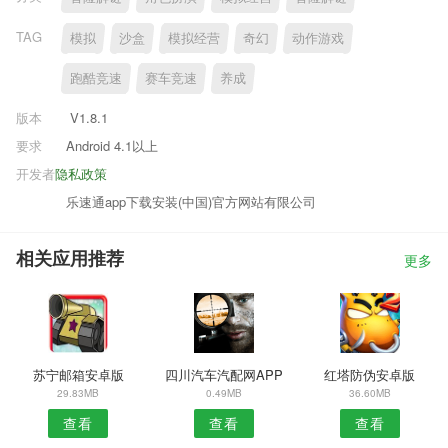
TAG
模拟
沙盒
模拟经营
奇幻
动作游戏
跑酷竞速
赛车竞速
养成
版本
V1.8.1
要求
Android 4.1以上
开发者
隐私政策
乐速通app下载安装(中国)官方网站有限公司
相关应用推荐
更多
苏宁邮箱安卓版
四川汽车汽配网APP
红塔防伪安卓版
29.83MB
0.49MB
36.60MB
查看
查看
查看