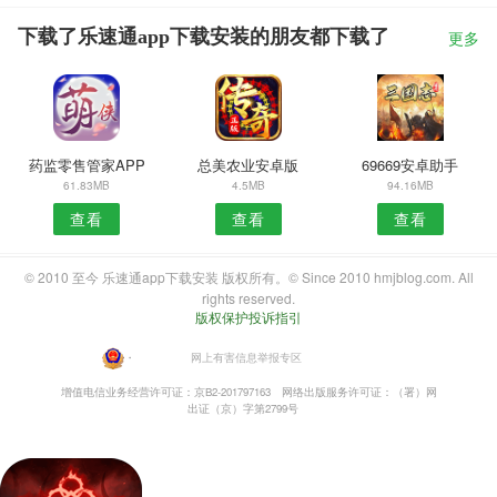
下载了乐速通app下载安装的朋友都下载了
更多
药监零售管家APP
总美农业安卓版
69669安卓助手
61.83MB
4.5MB
94.16MB
查看
查看
查看
© 2010 至今 乐速通app下载安装 版权所有。© Since 2010 hmjblog.com. All
rights reserved.
版权保护投诉指引
・
网上有害信息举报专区
增值电信业务经营许可证：京B2-201797163
网络出版服务许可证：（署）网
出证（京）字第2799号