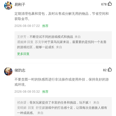
6.将自己宝贵的意见分享给我们，我们也会在后续的更新中积极改进。
易刚子
678
乐速通app下载安装更新了什么?
定期清理包裹和背包，及时出售或分解无用的物品，节省空间和
获取金币。
念念手帐收藏你的小记忆，也能治愈你所有的小情绪~
2026-08-08 07:22
推荐
新增注册协议，隐私协议
全新形态，多游戏内容便捷浏览
王舒芳
：不断尝试不同的游戏模式和挑战
来自
通娅婵 回复 苏克学
对于菜鸟玩家来说，最重要的是找到一个友善
app首页悬浮按钮迭代
的游戏社区，能够一起成长
来自
升级一键登录功能
更多回复
优化证件照打印排版
联系我们
储韵志
82
以上就是乐速通app下载安装的介绍，如果您喜欢这款软件，您可以到应
用商店进行打分评论，说出您的使用经历，以帮助我们更好的对产品进行
不要贪图一时的快感而进行非法操作或使用外挂，保持良好的游
优化修改。
戏环境。
2026-08-08 05:32
推荐
祁炎瑗
：骨灰玩家提供了丰富的任务和挑战，玩不腻！
来自
党晴媚 回复 舒坚媛
游戏中的打击感十足，让我每次击败敌人都有
一种成就感。
来自