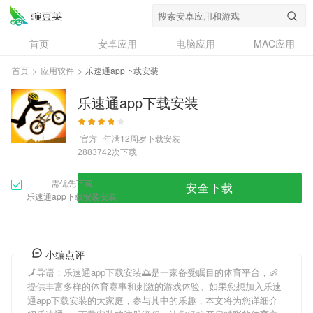
首页
安卓应用
电脑应用
MAC应用
资讯
专题
设计奖
创意应用
首页
>
应用软件
>
乐速通app下载安装
问答
乐速通app下载安装
官方
年满12周岁
下载安装
次下载
2883742
需优先下载
安全下载
乐速通app下载安装安装
小编点评
🗾导语：
乐速通app下载安装
🌅是一家备受瞩目的体育平台，👶
提供丰富多样的体育赛事和刺激的游戏体验。如果您想加入
乐速
通app下载安装
的大家庭，参与其中的乐趣，本文将为您详细介