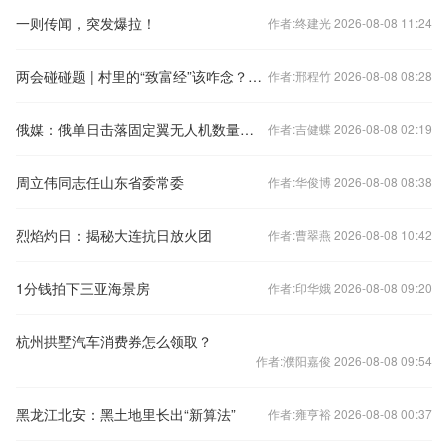
一则传闻，突发爆拉！
作者:终建光 2026-08-08 11:24
两会碰碰题 | 村里的“致富经”该咋念？听听他们怎么说
作者:邢程竹 2026-08-08 08:28
俄媒：俄单日击落固定翼无人机数量创纪录
作者:吉健蝶 2026-08-08 02:19
周立伟同志任山东省委常委
作者:华俊博 2026-08-08 08:38
烈焰灼日：揭秘大连抗日放火团
作者:曹翠燕 2026-08-08 10:42
1分钱拍下三亚海景房
作者:印华娥 2026-08-08 09:20
杭州拱墅汽车消费券怎么领取？
作者:濮阳嘉俊 2026-08-08 09:54
黑龙江北安：黑土地里长出“新算法”
作者:雍亨裕 2026-08-08 00:37