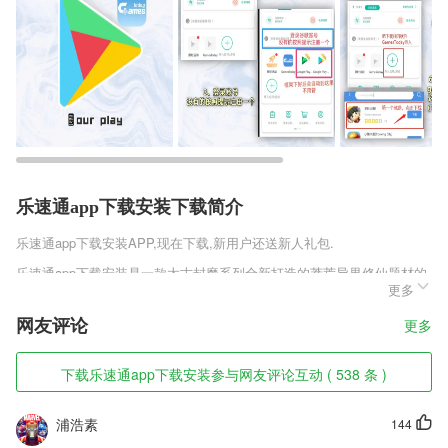
乐速通app下载安装下载简介
乐速通app下载安装
APP,现在下载,新用户还送新人礼包.
乐速通app下载安装是一款太古封魔系列全新打造的莽荒异界修仙题材的
更多
竞技类RPG手游，不同的仙法宝器任你自由锻造进阶，邀约不同的仙友
一起征战剑舞苍穹，同时你可以成为万人瞩目的仙盟王者，奇幻鬼神故事
网友评论
更多
等你来指尖演绎，一切都是从熟悉的封魔之地开始厮杀乱斗，快来创造巅
峰的仙侠传奇!
下载乐速通app下载安装参与网友评论互动 ( 538 条 )
乐速通app下载安装软件特色
1,【聚焦收藏最佳图片】
浦浩素
144