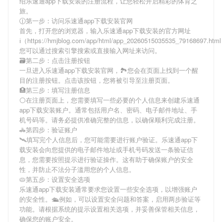
绍
乐速通app下载安装
的注册流程，让您轻松开启精彩的体育之
旅。
🕧第一步：访问乐速通app下载安装官网
首先，打开您的浏览器，输入
乐速通app下载安装
的官方网址
ℹ（https://hmjblog.com/app/html/app_20260515035535_79168697.ht
您可以通过搜索引擎搜索或直接输入网址来访问。
🗃第二步：点击注册按钮
一旦进入
乐速通app下载安装
官网，🏞您会在页面上找到一个醒
目的注册按钮。点击该按钮，您将被引导至注册页面。
🏥第三步：填写注册信息
⚪在注册页面上，您需要填写一些必要的个人信息来创建
乐速通
app下载安装
账户。通常包括用户名、密码、电子邮件地址、手
机号码等。请务必提供准确完整的信息，以确保顺利完成注册。
🚓第四步：验证账户
🛰填写完个人信息后，您可能需要进行账户验证。
乐速通app下
载安装
会向您提供的电子邮件地址或手机号码发送一条验证信
息，您需要按照提示进行验证操作。这有助于确保账户的安全
性，并防止不法分子滥用您的个人信息。
🥧第五步：设置安全选项
乐速通app下载安装
通常要求您设置一些安全选项，以增强账户
的安全性。🛳例如，可以设置安全问题和答案，启用两步验证等
功能。请根据系统的提示设置相关选项，并妥善保管相关信息，
确保您的账户安全。