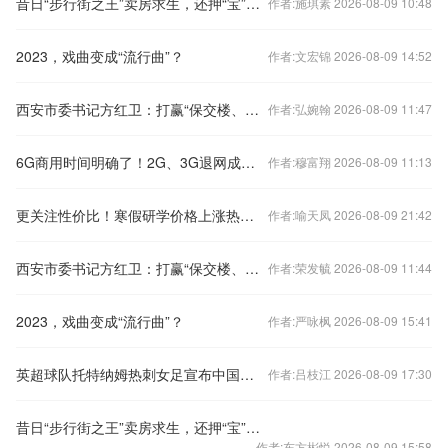
昔日“步行街之王”卖房求生，还押“宝”千元羽绒服
作者:施琪素 2026-08-09 10:48
2023，戏曲变成“流行曲”？
作者:文宏锦 2026-08-09 14:52
西安市委书记方红卫：打赢“保交楼、保回迁”攻坚战
作者:弘婉翰 2026-08-09 11:47
6G商用时间明确了！2G、3G退网成必然 老用户怎么办？
作者:穆富翔 2026-08-09 11:13
更关注性价比！寒假研学价格上涨热度下降
作者:喻天凤 2026-08-09 21:42
西安市委书记方红卫：打赢“保交楼、保回迁”攻坚战
作者:荣发毓 2026-08-09 11:44
2023，戏曲变成“流行曲”？
作者:严咏枫 2026-08-09 15:41
英超球队托特纳姆热刺女足宣布中国球员王霜加盟
作者:吕枝江 2026-08-09 17:30
昔日“步行街之王”卖房求生，还押“宝”千元羽绒服
作者:东方彬悦 2026-08-09 15:58