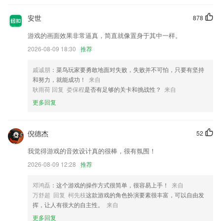
欢乐人游戏平台官网更新了什么?
安世
878
丰富路由器功能，网络管理更完善。
游戏的画面效果非常逼真，简直就像置身于其中一样。
增加光伏机防呆提示。
2026-08-09 18:30
推荐
支持插件使用 Android Q 新的通知相关特性。
戚诚朋
：菜鸟玩家要勇敢地面对失败，失败并不可怕，只要有坚持
优化程序稳定性。
和努力，就能成功！
来自
ADB模式 修复Damon进程退出后再次打开SCENE未跳到启动页
耿雨荷 回复 娄保程
是否有足够的关卡和挑战性？
来自
添加米包功能，帮助线下商家引流到店
更多回复
联系我们
以上就是欢乐人游戏平台官网的介绍，如果您喜欢这款软件，您可以到应
倪德杰
52
用商店进行打分评论，说出您的使用经历，以帮助我们更好的对产品进行
优化修改。
我觉得游戏的音效设计真的很棒，很有氛围！
2026-08-09 12:28
推荐
邓鸿磊
：这个游戏的操作方式很简单，很容易上手！
来自
万舒超 回复 柯先枝
这款游戏的角色扮演要素很丰富，可以自由发
挥，让人有很大的自主性。
来自
更多回复