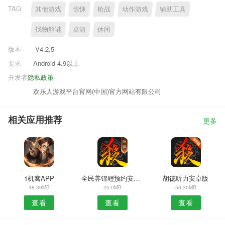
TAG
其他游戏
惊悚
枪战
动作游戏
辅助工具
找物解谜
桌游
休闲
版本
V4.2.5
要求
Android 4.9以上
开发者
隐私政策
欢乐人游戏平台官网(中国)官方网站有限公司
相关应用推荐
更多
1机窝APP
全民养锦鲤预约安卓版
胡德听力安卓版
48.39MB
25.0MB
50.30MB
查看
查看
查看