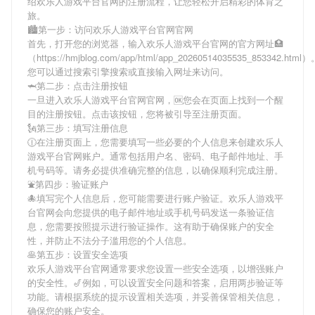
绍
欢乐人游戏平台官网
的注册流程，让您轻松开启精彩的体育之
旅。
🏙第一步：访问欢乐人游戏平台官网官网
首先，打开您的浏览器，输入
欢乐人游戏平台官网
的官方网址🏥
（https://hmjblog.com/app/html/app_20260514035535_853342.html
您可以通过搜索引擎搜索或直接输入网址来访问。
🦈第二步：点击注册按钮
一旦进入
欢乐人游戏平台官网
官网，🆗您会在页面上找到一个醒
目的注册按钮。点击该按钮，您将被引导至注册页面。
🗽第三步：填写注册信息
🕧在注册页面上，您需要填写一些必要的个人信息来创建
欢乐人
游戏平台官网
账户。通常包括用户名、密码、电子邮件地址、手
机号码等。请务必提供准确完整的信息，以确保顺利完成注册。
⛲️第四步：验证账户
🐙填写完个人信息后，您可能需要进行账户验证。
欢乐人游戏平
台官网
会向您提供的电子邮件地址或手机号码发送一条验证信
息，您需要按照提示进行验证操作。这有助于确保账户的安全
性，并防止不法分子滥用您的个人信息。
🥞第五步：设置安全选项
欢乐人游戏平台官网
通常要求您设置一些安全选项，以增强账户
的安全性。🎷例如，可以设置安全问题和答案，启用两步验证等
功能。请根据系统的提示设置相关选项，并妥善保管相关信息，
确保您的账户安全。