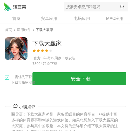
首页
安卓应用
电脑应用
MAC应用
资讯
专题
设计奖
创意应用
首页
>
应用软件
>
下载大赢家
问答
下载大赢家
官方
年满12周岁
下载安装
次下载
7302471
需优先下载
安全下载
下载大赢家安装
小编点评
🈯导语：
下载大赢家
🍂是一家备受瞩目的体育平台，✂提供丰富
多样的体育赛事和刺激的游戏体验。如果您想加入
下载大赢家
的
大家庭，参与其中的乐趣，本文将为您详细介绍
下载大赢家
的注