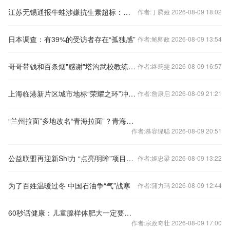
江苏无锡通报牛蛙涉嫌抗生素超标：快检结果为阴性 正深入调查
作者:丁腾娅 2026-08-09 18:02
日本调查：有39%的受访者存在“孤独感”
作者:鲍卿政 2026-08-09 13:54
哥哥带钱和百条烟"感谢"塔沟武校教练 得知弟弟受欺负
作者:终筠雯 2026-08-09 16:57
上海临港新片区城市地标“荣耀之环”冲刺收尾
作者:詹康启 2026-08-09 21:21
“兰州拉面”多地改名“青海拉面”？青海省拉面产业行业协会：青海人开的店自愿报名，不用交钱
作者:慕容绿聪 2026-08-09 20:51
公益联盟再迎新Shi力 “点亮明眸”项目为青少年打开“清晰视界” 年打开“清晰视界”
作者:姬忠梁 2026-08-09 13:22
为了百姓温暖过冬 中国石油争“气”战寒
作者:蒲力玛 2026-08-09 12:44
60秒话健康：儿童腺样体肥大一定要做手术吗？
作者:宗政奇壮 2026-08-09 17:00