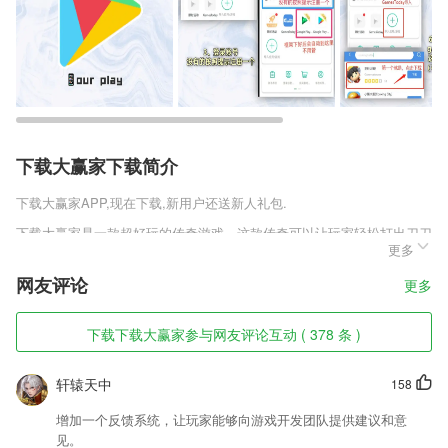
下载大赢家下载简介
下载大赢家
APP,现在下载,新用户还送新人礼包.
下载大赢家是一款超好玩的传奇游戏，这款传奇可以让玩家轻松打出刀刀
更多
群秒，各种boss都可以轻松秒杀，经典的三职业设定，让玩家可以自由
选择在自己的发展路线，每个职业都有专属的技能，学习专业技能就能打
网友评论
更多
出超高输出，连招组合霸气无比，喜欢传奇的玩家不要错过这款游戏了。
下载大赢家软件特色
下载下载大赢家参与网友评论互动 ( 378 条 )
1,可以标记重点单词，通过重点难点反复练习熟练掌握英语单词；
轩辕天中
158
2,通过简单的分步流程进行扫描，轻松获取无眩光的扫描内容
3,相信大家会非常需要，详细的频道分类让我们更快的了解当地热点事件
增加一个反馈系统，让玩家能够向游戏开发团队提供建议和意
的真相;
见。