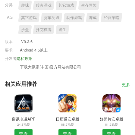
分类
趣味
传奇游戏
其它游戏
生存冒险
TAG
其它游戏
赛车竞速
动作游戏
养成
经营策略
沙盒
扑克棋牌
逃生
版本
V9.3.6
要求
Android 4.5以上
开发者
隐私政策
下载大赢家(中国)官方网站有限公司
相关应用推荐
更多
密讯电话APP
日历通安卓版
好照片安卓版
24.87MB
88.27MB
81.23MB
查看
查看
查看