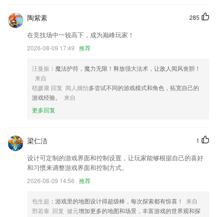
知识，点击推荐里的知识，打开知识详情，点击相关知识，闪退
陶紫素
285
优化了交互效果，用户体验更友好。
在竞技场中一较高下，成为巅峰玩家！
以上就是b体育官方网站的介绍，如果您喜欢这款软件，您可以到应用商
2026-08-09 17:49
推荐
店进行打分评论，说出您的使用经历，以帮助我们更好的对产品进行优化
修改。
汪曼振
：魔法护符，魔力无限！释放强大法术，让敌人闻风丧胆！
来自
喂食记录支持直接选择食材营养剂，也可以选择从食谱导入
嵇媛康 回复 闻人娥怡
多尝试不同的游戏模式和角色，拓宽自己的
部分机型兼容性适配
游戏经验。
来自
首页增加了九格切图藏图，有模板！
更多回复
联系我们
以上就是下载大赢家的介绍，如果您喜欢这款软件，您可以到应用商店进
梁仁洁
1
行打分评论，说出您的使用经历，以帮助我们更好的对产品进行优化修
改。
设计可定制的游戏界面和控制设置，让玩家能够根据自己的喜好
和习惯来调整游戏界面和控制方式。
2026-08-09 14:56
推荐
包生超
：游戏里的地图设计得超级棒，每次探索都有惊喜！
来自
邢若泰 回复 健元
增加更多的地图和场景，丰富游戏的世界观和探