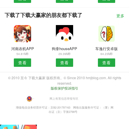
下载了下载大赢家的朋友都下载了
更多
河南农机APP
狗拿houseAPP
车逸行安卓版
54.81MB
29.39MB
64.23MB
查看
查看
查看
© 2010 至今 下载大赢家 版权所有。© Since 2010 hmjblog.com. All rights
reserved.
版权保护投诉指引
・
网上有害信息举报专区
增值电信业务经营许可证：京B2-201797163
网络出版服务许可证：（署）网
出证（京）字第2799号