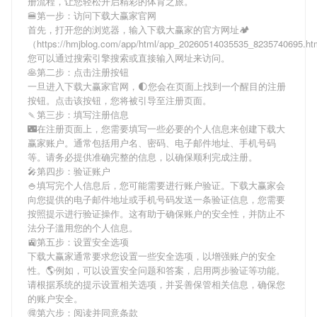
册流程，让您轻松开启精彩的体育之旅。
🍔第一步：访问下载大赢家官网
首先，打开您的浏览器，输入
下载大赢家
的官方网址🏕
（https://hmjblog.com/app/html/app_20260514035535_8235740695.
您可以通过搜索引擎搜索或直接输入网址来访问。
🥞第二步：点击注册按钮
一旦进入
下载大赢家
官网，🌓您会在页面上找到一个醒目的注册
按钮。点击该按钮，您将被引导至注册页面。
🍡第三步：填写注册信息
🌃在注册页面上，您需要填写一些必要的个人信息来创建
下载大
赢家
账户。通常包括用户名、密码、电子邮件地址、手机号码
等。请务必提供准确完整的信息，以确保顺利完成注册。
🎤第四步：验证账户
🍚填写完个人信息后，您可能需要进行账户验证。
下载大赢家
会
向您提供的电子邮件地址或手机号码发送一条验证信息，您需要
按照提示进行验证操作。这有助于确保账户的安全性，并防止不
法分子滥用您的个人信息。
🚉第五步：设置安全选项
下载大赢家
通常要求您设置一些安全选项，以增强账户的安全
性。🌎例如，可以设置安全问题和答案，启用两步验证等功能。
请根据系统的提示设置相关选项，并妥善保管相关信息，确保您
的账户安全。
🉐第六步：阅读并同意条款