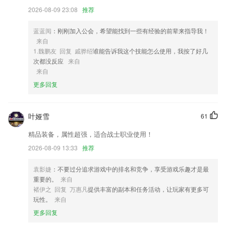
2026-08-09 23:08
推荐
4,首推数据中心团购活动。通过参加团购活动获取市场最低价格。
5,拓展日语入门学习内容，日语学习小技巧、基础日语知识点、日语单词
蓝蓝阅
：刚刚加入公会，希望能找到一些有经验的前辈来指导我！
学习、日语语法、日语考试等日语内容。
来自
6,全球各国的小伙伴们一起打卡学汉语，随时随地在线交友聊天，共同进
1.魏鹏友 回复 戚骅绍
谁能告诉我这个技能怎么使用，我按了好几
步。
次都没反应
来自
来自
下载大赢家软件优势
更多回复
1.多种不同的学习资料等你来使用，2265都是免费提供的哦。
2.单词生词、旅游专用语、商务日常用语、不熟的常用语、经典名句、通
叶娅雪
61
通收藏，随时随地翻看和朗读。
精品装备，属性超强，适合战士职业使用！
3.【便捷】在线直播互动教学,足不出户体验沉浸式学习.高清录播课程,离
线缓存可随时随地自由学习.
2026-08-09 13:33
推荐
4.让孩子可以自己开始学习，锻炼孩子的自学能力。
袁影婕
：不要过分追求游戏中的排名和竞争，享受游戏乐趣才是最
5.基本上历年以来的考点，热点以及难点都已经得到了整理，方便你快速
重要的。
来自
并且高效的进行复习。
褚伊之 回复 万惠凡
提供丰富的副本和任务活动，让玩家有更多可
玩性。
来自
6.译阳教育合作学校超100所，全职教师300多名，在校学生突破18000人
大关，学生遍布江苏、安徽、山东、河南、青海等地区。
更多回复
下载大赢家更新了什么?