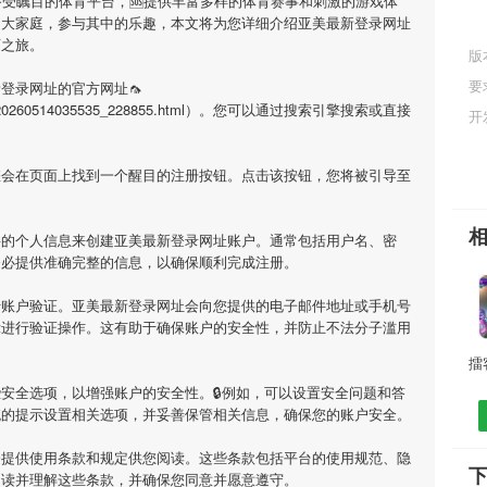
备受瞩目的体育平台，🆘提供丰富多样的体育赛事和刺激的游戏体
的大家庭，参与其中的乐趣，本文将为您详细介绍
亚美最新登录网址
育之旅。
版
要
新登录网址
的官方网址🦟
ml/app_20260514035535_228855.html）。您可以通过搜索引擎搜索或直接
开
您会在页面上找到一个醒目的注册按钮。点击该按钮，您将被引导至
要的个人信息来创建
亚美最新登录网址
账户。通常包括用户名、密
务必提供准确完整的信息，以确保顺利完成注册。
行账户验证。
亚美最新登录网址
会向您提供的电子邮件地址或手机号
示进行验证操作。这有助于确保账户的安全性，并防止不法分子滥用
安全选项，以增强账户的安全性。🔒例如，可以设置安全问题和答
统的提示设置相关选项，并妥善保管相关信息，确保您的账户安全。
会提供使用条款和规定供您阅读。这些条款包括平台的使用规范、隐
阅读并理解这些条款，并确保您同意并愿意遵守。