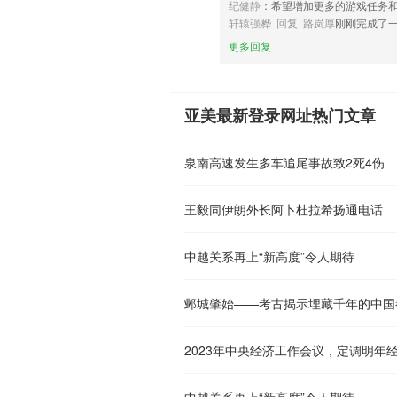
纪健静
：希望增加更多的游戏任务
轩辕强桦 回复 路岚厚
刚刚完成了
更多回复
亚美最新登录网址热门文章
泉南高速发生多车追尾事故致2死4伤
王毅同伊朗外长阿卜杜拉希扬通电话
中越关系再上“新高度”令人期待
邺城肇始——考古揭示埋藏千年的中国
2023年中央经济工作会议，定调明年
中越关系再上“新高度”令人期待