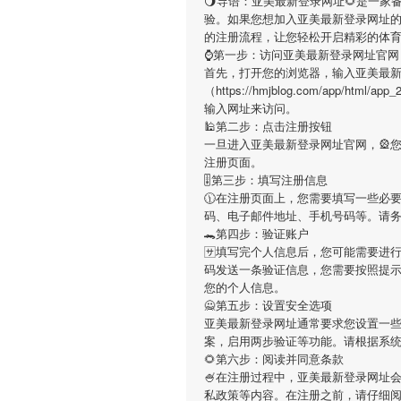
🌖导语：
亚美最新登录网址
🌻是一家
验。如果您想加入
亚美最新登录网址
的注册流程，让您轻松开启精彩的体
⌚️第一步：访问亚美最新登录网址官网
首先，打开您的浏览器，输入
亚美最
（https://hmjblog.com/app/ht
输入网址来访问。
🕌第二步：点击注册按钮
一旦进入
亚美最新登录网址
官网，🎡
注册页面。
🎚第三步：填写注册信息
🕦在注册页面上，您需要填写一些必
码、电子邮件地址、手机号码等。请
🐊第四步：验证账户
🈂填写完个人信息后，您可能需要进
码发送一条验证信息，您需要按照提
您的个人信息。
🙅第五步：设置安全选项
亚美最新登录网址
通常要求您设置一些
案，启用两步验证等功能。请根据系
🌻第六步：阅读并同意条款
🍧在注册过程中，
亚美最新登录网址
私政策等内容。在注册之前，请仔细