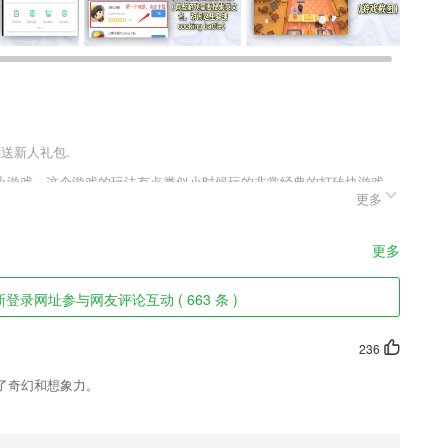
还送新人礼包.
小游戏，这个游戏的玩法有点类似小时候玩的非常经典的打砖块游戏，
更多
你和对手都会有生命值的，你要控制你的木板把敌人的攻击都打回去，
。
更多
可以随时了解
登录网址参与网友评论互动 ( 663 条 )
种语言可以挑选；
236
业数据，就业“钱景”一目了然。
了奇幻和想象力。
，保护宝宝视力