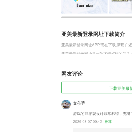
亚美最新登录网址下载简介
亚美最新登录网址
APP,现在下载,新用户
亚美最新登录网址是一款飞铲好玩的闯关
只不过这里的玩法和场景更加丰富，这里
攻击敌人，只要敌人的血量清空就胜利了
网友评论
亚美最新登录网址软件特色
1,用户足不出户可以随时购物，所有商品
下载亚美最新
2,有语音播报功能，方便收听，并且有多
3,建设运营：市场化+公益性
文莎骅
4,【真实就业资料】：4000万考生真实就
游戏的世界观设计非常独特，充满
5,观看时长：限制宝宝每次连续观看时长
2026-08-07 00:42
推荐
6,720度12K画质