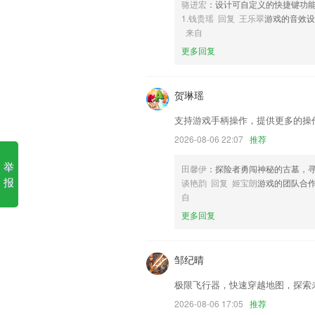
骆进宏
：设计可自定义的快捷键功
亚美最新登录网址软件优势
1.钱贵瑶 回复 王乐翠
游戏的音效
来自
1.让孩子的未来拥有无限可能，剧情闯关
更多回复
2.盖了小学到高中阶段所有学科知识点.
3.小组PK、红包奖励、h5课件等功能
贺琳瑶
景，沉浸式学习
4.更好的享受到实时在线学习拼音知识的
支持游戏手柄操作，提供更多的操
5.类别筛选，选择相同类型的诗词只需根
2026-08-06 22:07
推荐
6.300道健康食谱，让您身体越吃越健
举
田馨伊
：探险者勇闯神秘的古墓，
丰富的教程。
报
谈艳韵 回复 姬宝朗
游戏的团队合
亚美最新登录网址更新了什么
自
更多回复
修改用户协议及隐私协议。
【优化】打车约车体验；
邹纪晴
照片修复清晰
自动切换，一键保存
极限飞行器，快速穿越地图，探索
单击通讯录联系人时增加拨打电话功能
2026-08-06 17:05
推荐