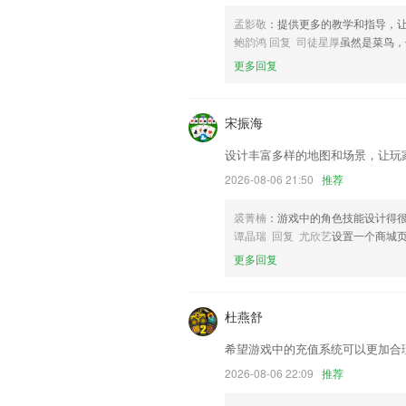
通讯录导入导出权限支持对子管理员进行
孟影敬
：提供更多的教学和指导，
联系我们
鲍韵鸿 回复 司徒星厚
虽然是菜鸟，
以上就是亚美最新登录网址的介绍，如果
更多回复
历，以帮助我们更好的对产品进行优化修
宋振海
设计丰富多样的地图和场景，让玩
2026-08-06 21:50
推荐
裘菁楠
：游戏中的角色技能设计得
谭晶瑞 回复 尤欣艺
设置一个商城
更多回复
杜燕舒
希望游戏中的充值系统可以更加合
2026-08-06 22:09
推荐