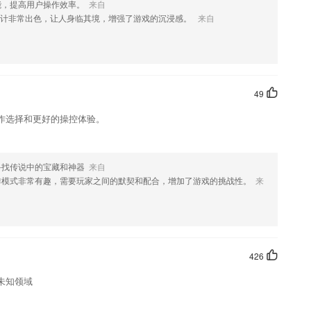
能，提高用户操作效率。
来自
设计非常出色，让人身临其境，增强了游戏的沉浸感。
来自
式学习成就感倍增
有效提高课堂互动性；一键投屏电视，大屏更护眼，完美还原线下课堂场
49
高效，了解不同的学习服务的简洁所在。
作选择和更好的操控体验。
据条件即可筛选；
康；太极、广场舞、运动养生讲座，给爱好运动健身的中老年人提供了最
寻找传说中的宝藏和神器
来自
作模式非常有趣，需要玩家之间的默契和配合，增加了游戏的挑战性。
来
?
426
未知领域