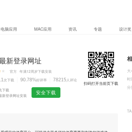
电脑应用
MAC应用
资讯
专题
设计奖
最新登录网址
大
官方
年满12周岁
下载安装
时
11
次下载
90.78%
好评率
78215
人评论
扫码打开当前页下载
分
先下载
安全下载
最新登录网址安装
T