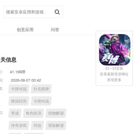
创意应用
问答
相关信息
扫一扫安装
小
41.16MB
亚美最新登录网址
发现更多
间
2026-08-07 00:42
类
卡牌对战
扑克棋牌
模拟经营
卡牌对战
AG
养成
角色扮演
找物解谜
传奇游戏
对战
冒险解谜