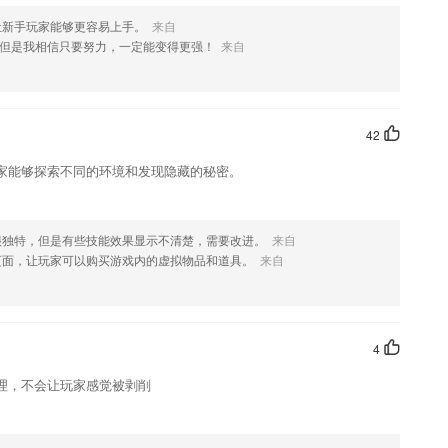
单独设置，避免通讯录管理员权限过大，实现细化管控。
让新手玩家能够更容易上手。
来自
但是我相信只要努力，一定能变得更强！
来自
您喜欢这款软件，您可以到应用商店进行打分评论，说出您的使用经
改。
42
家能够探索不同的环境和发现隐藏的秘密。
很独特，但是有些技能效果显示不清楚，需要改进。
来自
页面，让玩家可以购买游戏内的虚拟物品和道具。
来自
4
理，不会让玩家感觉被剥削