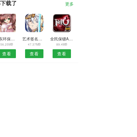
都下载了
更多
山东环保建材安卓版
艺术签名大师安卓版
全民保镖APP
56.25MB
47.37MB
89.4MB
查看
查看
查看