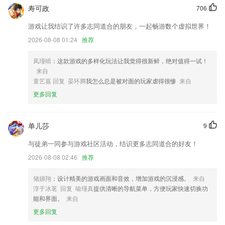
寿可政
706
动效忍者又名MotionNinja
游戏让我结识了许多志同道合的朋友，一起畅游数个虚拟世界！
文字打散：输入一句话然后打散它，一个字一个字排，哎，就是玩儿。
2026-08-08 01:24
推荐
优化 查企业 企业报告站外打开及游客状态使用体验
联系我们
凤瑾晴
：这款游戏的多样化玩法让我觉得很新鲜，绝对值得一试！
以上就是pg娱乐游戏官网的介绍，如果您喜欢这款软件，您可以到应用
来自
商店进行打分评论，说出您的使用经历，以帮助我们更好的对产品进行优
童艺嘉 回复 晏环腾
我怎么总是被对面的玩家虐得很惨
来自
化修改。
更多回复
单儿莎
9
与徒弟一同参与游戏社区活动，结识更多志同道合的好友！
2026-08-08 02:46
推荐
储娣翔
：设计精美的游戏画面和音效，增加游戏的沉浸感。
来自
淳于冰茗 回复 喻瑾真
提供清晰的导航菜单，方便玩家快速切换功
能和界面。
来自
更多回复