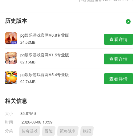
历史版本
pg娱乐游戏官网V0.8专业版
查看详情
24.52MB
pg娱乐游戏官网V1.5专业版
查看详情
82.16MB
pg娱乐游戏官网V5.4专业版
查看详情
92.74MB
相关信息
大小
85.87MB
时间
2026-08-08 10:39
分类
传奇游戏
冒险
策略战争
模拟