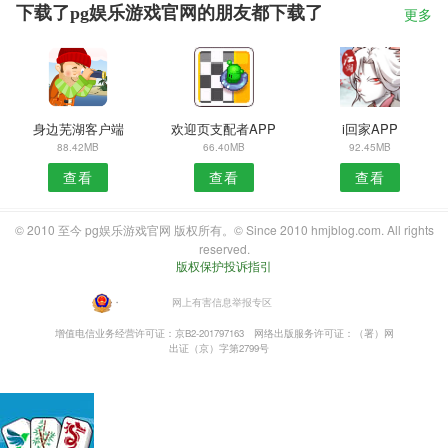
下载了pg娱乐游戏官网的朋友都下载了
更多
身边芜湖客户端
欢迎页支配者APP
i回家APP
88.42MB
66.40MB
92.45MB
查看
查看
查看
© 2010 至今 pg娱乐游戏官网 版权所有。© Since 2010 hmjblog.com. All rights
reserved.
版权保护投诉指引
・
网上有害信息举报专区
增值电信业务经营许可证：京B2-201797163
网络出版服务许可证：（署）网
出证（京）字第2799号