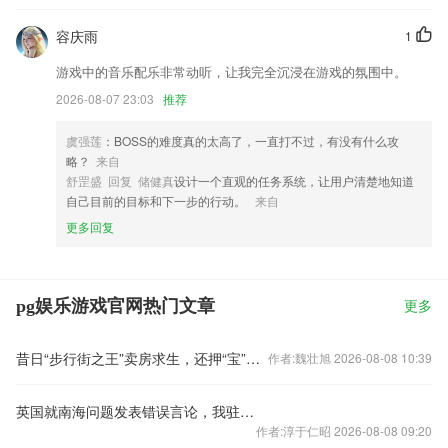
容庆雨
1
游戏中的音乐配乐非常动听，让我完全沉浸在游戏的氛围中。
2026-08-07 23:03
推荐
虞强莲
：BOSS的难度真的太高了，一直打不过，有没有什么攻
略？
来自
舒罡盛 回复 储健真
设计一个直观的任务系统，让用户清楚地知道
自己目前的目标和下一步的行动。
来自
更多回复
pg娱乐游戏官网热门文章
更多
昔日“步行街之王”卖房求生，还押“宝”千元羽绒服
作者:魏壮旭 2026-08-08 10:39
英国就南海问题发表错误言论，我驻英使馆：提出严正交涉
作者:淳于仁昭 2026-08-08 09:20