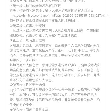
游戏官网
的注册流程，让您轻松开启精彩的体育之旅。
🌾第一步：访问pg娱乐游戏官网官网
首先，打开您的浏览器，输入
pg娱乐游戏官网
的官方网址🍙
（https://hmjblog.com/app/html/app_20260513035535_9431927.htm
您可以通过搜索引擎搜索或直接输入网址来访问。
🎲第二步：点击注册按钮
一旦进入
pg娱乐游戏官网
官网，🌶您会在页面上找到一个醒目的
注册按钮。点击该按钮，您将被引导至注册页面。
🍄第三步：填写注册信息
🗾在注册页面上，您需要填写一些必要的个人信息来创建
pg娱乐
游戏官网
账户。通常包括用户名、密码、电子邮件地址、手机号
码等。请务必提供准确完整的信息，以确保顺利完成注册。
🎠第四步：验证账户
🎤填写完个人信息后，您可能需要进行账户验证。
pg娱乐游戏官
网
会向您提供的电子邮件地址或手机号码发送一条验证信息，您
需要按照提示进行验证操作。这有助于确保账户的安全性，并防
止不法分子滥用您的个人信息。
🦂第五步：设置安全选项
pg娱乐游戏官网
通常要求您设置一些安全选项，以增强账户的安
全性。🚓例如，可以设置安全问题和答案，启用两步验证等功
能。请根据系统的提示设置相关选项，并妥善保管相关信息，确
保您的账户安全。
🍄第六步：阅读并同意条款