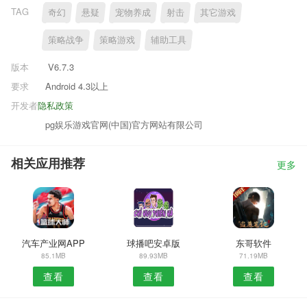
TAG
奇幻
悬疑
宠物养成
射击
其它游戏
策略战争
策略游戏
辅助工具
版本
V6.7.3
要求
Android 4.3以上
开发者
隐私政策
pg娱乐游戏官网(中国)官方网站有限公司
相关应用推荐
更多
汽车产业网APP
球播吧安卓版
东哥软件
85.1MB
89.93MB
71.19MB
查看
查看
查看