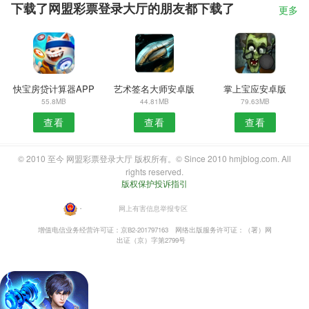
下载了网盟彩票登录大厅的朋友都下载了
更多
快宝房贷计算器APP
艺术签名大师安卓版
掌上宝应安卓版
55.8MB
44.81MB
79.63MB
查看
查看
查看
© 2010 至今 网盟彩票登录大厅 版权所有。© Since 2010 hmjblog.com. All
rights reserved.
版权保护投诉指引
・
网上有害信息举报专区
增值电信业务经营许可证：京B2-201797163
网络出版服务许可证：（署）网
出证（京）字第2799号