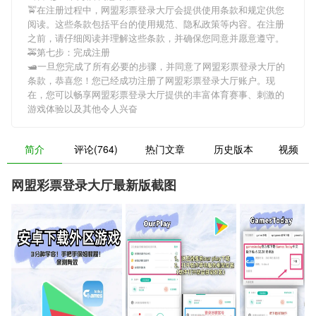
🚖在注册过程中，
网盟彩票登录大厅
会提供使用条款和规定供您
阅读。这些条款包括平台的使用规范、隐私政策等内容。在注册
之前，请仔细阅读并理解这些条款，并确保您同意并愿意遵守。
🚕第七步：完成注册
🛥一旦您完成了所有必要的步骤，并同意了
网盟彩票登录大厅
的
条款，恭喜您！您已经成功注册了网盟彩票登录大厅账户。现
在，您可以畅享
网盟彩票登录大厅
提供的丰富体育赛事、刺激的
游戏体验以及其他令人兴奋
简介
评论(764)
热门文章
历史版本
视频
网盟彩票登录大厅最新版截图