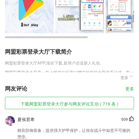
网盟彩票登录大厅下载简介
网盟彩票登录大厅
APP,现在下载,新用户还送新人礼包.
网盟彩票登录大厅是一款上线就位玩家们赠送特权的全新体系仙侠，每一
更多
位玩家们都能够沉浸其中享受真实的福利优惠，各种全新的乐趣都在这里
为你打造，让你感受真正的美好，海量的优质内容都让玩家们眼前一亮，
网友评论
更多
还有各种符合玩家们游玩习惯的副本都能够帮助玩家们斩获红包。
网盟彩票登录大厅软件特色
下载网盟彩票登录大厅参与网友评论互动 ( 719 条 )
1,实时翻译,为用户提供高效的专业语音识别工具
夏侯君希
509
2,广州话入门教程，趣味性强，简单易学，遵循语言习得的规律。
3,完整记录所有客户资料及联系情况,永不丢失,快速查询,客户状态及跟进
精良防御装备，提供强大护甲保护，让你在战斗中如坚不可摧的
情况一目了然
堡垒。