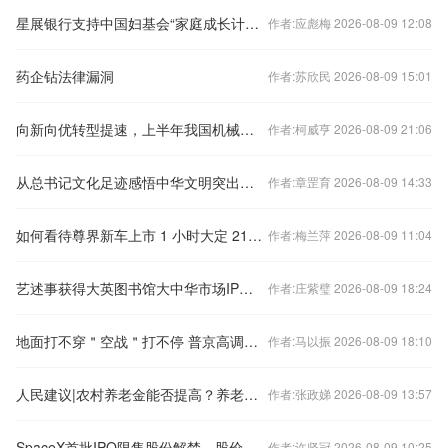
星展银行支持中国妇基会“家庭成长计划” 项目预计受益22万人次
作者:应彪梅 2026-08-09 12:08
药企钻法律漏洞
作者:苏欣民 2026-08-09 15:01
向新向优转型提速，上半年我国机械工业行业运行稳中有进
作者:柯威亨 2026-08-09 21:06
从总书记文化足迹感悟中华文明突出特性
作者:章罡育 2026-08-09 14:33
如何看待尊界新车上市 1 小时大定 2115 台？订单热度能延续到交付阶段吗？
作者:梅兰萍 2026-08-09 11:04
艺述事获得大英图书馆大中华市场IP授权
作者:庄紫璧 2026-08-09 18:24
地面打不穿＂空战＂打不停 普京高调＂换将＂或直面消耗战
作者:马以振 2026-08-09 18:10
人民建议|农村养老金能否提高？养老服务如何完善？群众有话说
作者:张政娣 2026-08-09 13:57
SpaceX首批IPO限售股份解禁，股价或将承受进一步下行压力
作者:许坚冠 2026-08-09 10:25