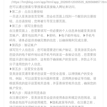
（https://hmjblog.com/app/html/app_20260512035535_826568857.h
您可以通过搜索引擎搜索或直接输入网址来访问。
❥第二步：点击注册按钮
一旦进入亚美游首页官网，您会在页面上找到一个醒目的注册按
钮。点击该按钮，您将被引导至注册页面。
❥第三步：填写注册信息
在注册页面上，您需要填写一些必要的个人信息来创建亚美游首
页账户。通常包括用户名、❥密码、❥电子邮件地址、❥手机号
码等。请务必提供准确完整的信息，以确保顺利完成注册。
❥第四步：验证账户
填写完个人信息后，您可能需要进行账户验证。亚美游首页会向
您提供的电子邮件地址或手机号码发送一条验证信息，您需要按
照提示进行验证操作。这有助于确保账户的安全性，并防止不法
分子滥用您的个人信息。
❥第五步：设置安全选项
亚美游首页通常要求您设置一些安全选项，以增强账户的安全
性。例如，可以设置安全问题和答案，启用两步验证等功能。请
根据系统的提示设置相关选项，并妥善保管相关信息，确保您的
账户安全。
❥第六步：阅读并同意条款
在注册过程中，亚美游首页会提供使用条款和规定供您阅读。这
些条款包括平台的使用规范、❥隐私政策等内容。在注册之前，
请仔细阅读并理解这些条款，并确保您同意并愿意遵守。