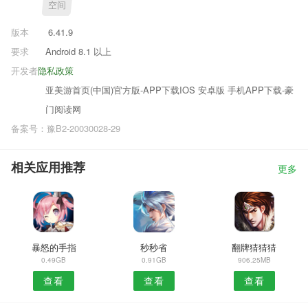
空间
版本
6.41.9
要求
Android 8.1 以上
开发者
隐私政策
亚美游首页(中国)官方版-APP下载IOS 安卓版 手机APP下载-豪
门阅读网
备案号：豫B2-20030028-29
相关应用推荐
更多
暴怒的手指
秒秒省
翻牌猜猜猜
0.49GB
0.91GB
906.25MB
查看
查看
查看