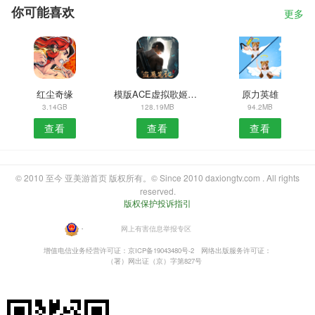
你可能喜欢
更多
红尘奇缘
模版ACE虚拟歌姬安卓版
原力英雄
3.14GB
128.19MB
94.2MB
查看
查看
查看
© 2010 至今 亚美游首页 版权所有。© Since 2010 daxiongtv.com . All rights
reserved.
版权保护投诉指引
・
网上有害信息举报专区
增值电信业务经营许可证：京ICP备19043480号-2
网络出版服务许可证：
（署）网出证（京）字第827号