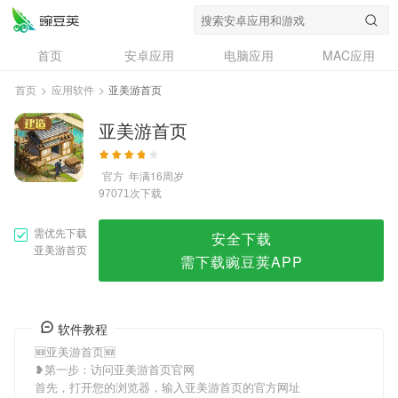
亚美游首页
首页
安卓应用
电脑应用
MAC应用
资讯
专题
设计奖
创意应用
首页
>
应用软件
>
亚美游首页
问答
亚美游首页
官方
年满16周岁
次下载
97071
需优先下载
安全下载
亚美游首页
需下载豌豆荚APP
软件教程
🆕亚美游首页🆕
❥第一步：访问亚美游首页官网
首先，打开您的浏览器，输入亚美游首页的官方网址