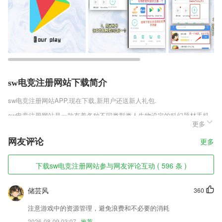
sw电竞注册网站下载简介
sw电竞注册网站
APP,现在下载,新用户还送新人礼包.
sw电竞注册网站是一款有着各种不同类型类人生物设定的科幻题材手机
更多
游戏，无论是充满电子设施的铁人还是基因发生改变的兽人都能在这个世
界中和谐共处。但一些特殊的角色将想要破坏这份来之不易的和平，你将
网友评论
更多
成为世界的守护者，和一些破坏分子展开最激烈的战斗。
sw电竞注册网站软件特色
下载sw电竞注册网站参与网友评论互动 ( 596 条 )
1,多方沟通
储芸风
360
2,转动你的转盘，看看自己能够选择到什么样的结果吧；
3,极简风格界面，界面清爽简洁，享受舒适阅读体验；
注意游戏中的资源管理，避免浪费和不必要的消耗
2026-08-09 03:07
推荐