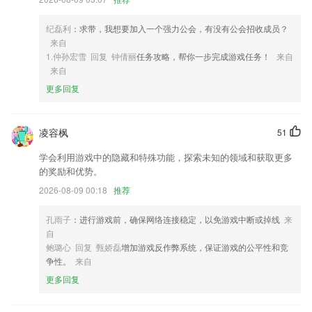
4,【聚焦收藏精美图片】
5,实验设备、力学、光学、分子模型、天文、生物等，教育科学类绘图一
纪磊利
：求带，我想要加入一个强力公会，有没有公会招收成员？
软通用，毕业论文、毕业报告PPT、教师教学没烦恼。
来自
6,帮助考试快速了解MAT证书，提供报考服务
1.仲孙宏雪 回复 钟倩丽
任务攻略，帮你一步完成游戏任务！
来自
来自
sw电竞注册网站软件优势
更多回复
1.直击考点，形式灵活生动易懂，帮助学员更有效学习、记忆驾考知识。
2.个人成长教学，让你的成长更高效、更迅速，从内到外进行蜕变。
凌容枫
51
3.每一次都能够让你观看到动画相结合的场面，绘画故事本特别的丰富。
学会利用游戏中的隐藏和特殊功能，探索未知的领域和获取更多
4.·让每一个有梦想的孩子都能够寻觅到良师益友，最终助力每一位学子
的奖励和优势。
考取理想的学府。
2026-08-09 00:18
推荐
5.·多种类型的学习方法提供给大家，有了它就能给学生提供最高效的学
习方法。
孔雨子
：进行游戏前，确保网络连接稳定，以免游戏中断或掉线
来
自
6.国内首创融入互联网轻社交模式的在线志愿填报服务平台，旨在用科技
鲍璐心 回复 甄娇磊
增加游戏反作弊系统，保证游戏的公平性和竞
手段解决高考生及家长在志愿填报过程中可能存在的信息雾重问题
争性。
来自
sw电竞注册网站更新了什么?
更多回复
个别图片查看大图时旋转方向错误的问题