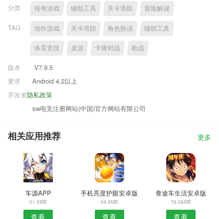
分类
传奇游戏
辅助工具
关卡塔防
冒险解谜
TAG
动作游戏
关卡塔防
角色扮演
辅助工具
体育竞技
桌游
卡牌对战
枪战
版本
V7.9.5
要求
Android 4.2以上
开发者
隐私政策
sw电竞注册网站(中国)官方网站有限公司
相关应用推荐
更多
车源APP
手机亮度护眼安卓版
青途车生活安卓版
51.5MB
69.8MB
76.58MB
查看
查看
查看