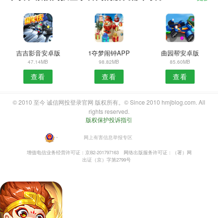
吉吉影音安卓版
1夺梦闹钟APP
曲园帮安卓版
47.14MB
98.82MB
85.60MB
查看
查看
查看
© 2010 至今 诚信网投登录官网 版权所有。© Since 2010 hmjblog.com. All
rights reserved.
版权保护投诉指引
・
网上有害信息举报专区
增值电信业务经营许可证：京B2-201797163
网络出版服务许可证：（署）网
出证（京）字第2799号