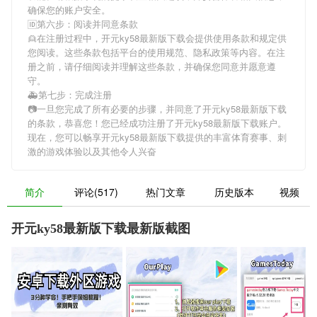
确保您的账户安全。
🆔第六步：阅读并同意条款
👱在注册过程中，
开元ky58最新版下载
会提供使用条款和规定供
您阅读。这些条款包括平台的使用规范、隐私政策等内容。在注
册之前，请仔细阅读并理解这些条款，并确保您同意并愿意遵
守。
🚑第七步：完成注册
📷一旦您完成了所有必要的步骤，并同意了
开元ky58最新版下载
的条款，恭喜您！您已经成功注册了开元ky58最新版下载账户。
现在，您可以畅享
开元ky58最新版下载
提供的丰富体育赛事、刺
激的游戏体验以及其他令人兴奋
简介
评论(517)
热门文章
历史版本
视频
开元ky58最新版下载最新版截图