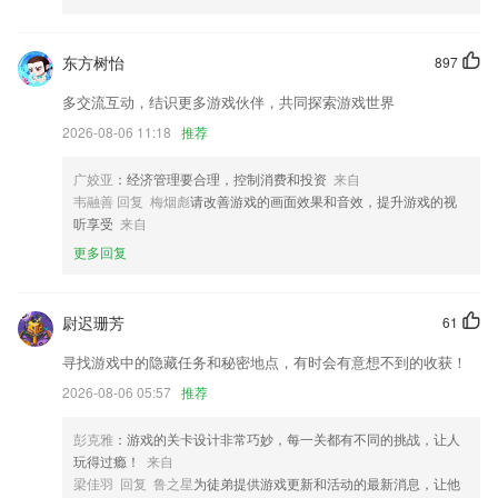
6.精美的应用目录图标，工整的阅读体验
东方树怡
897
开元ky58最新版下载更新了什么?
多交流互动，结识更多游戏伙伴，共同探索游戏世界
调整一个初始化时，权限申请的序列
2026-08-06 11:18
推荐
乘客端和司机端测评问题更新。
优化了用户体验度
广姣亚
：经济管理要合理，控制消费和投资
来自
韦融善 回复 梅烟彪
请改善游戏的画面效果和音效，提升游戏的视
修改非常多的细部BUG。
听享受
来自
增加字体水印功能
更多回复
修改主界面外观，添加一站式功能
联系我们
尉迟珊芳
61
以上就是开元ky58最新版下载的介绍，如果您喜欢这款软件，您可以到
应用商店进行打分评论，说出您的使用经历，以帮助我们更好的对产品进
寻找游戏中的隐藏任务和秘密地点，有时会有意想不到的收获！
行优化修改。
2026-08-06 05:57
推荐
彭克雅
：游戏的关卡设计非常巧妙，每一关都有不同的挑战，让人
玩得过瘾！
来自
梁佳羽 回复 鲁之星
为徒弟提供游戏更新和活动的最新消息，让他