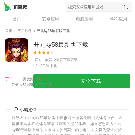
首页
安卓应用
电脑应用
MAC应用
资讯
专题
设计奖
创意应用
首页
>
应用软件
>
开元ky58最新版下载
问答
开元ky58最新版下载
官方
年满12周岁
下载安装
次下载
644221
需优先下载
安全下载
开元ky58最新版下载安装
小编点评
🍑导语：
开元ky58最新版下载
🏠是一家备受瞩目的体育平台，⛵️
提供丰富多样的体育赛事和刺激的游戏体验。如果您想加入
开元
ky58最新版下载
的大家庭，参与其中的乐趣，本文将为您详细介