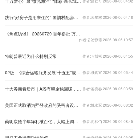
千万爱心汇聚“微光海洋” “体彩·新长城”助学情暖贫困学子
作者:昌壮可 2026-08-06 04:02
践行“好房子是用来住的” 国韵村配套全景呈现
作者:裴星寒 2026-08-06 04:18
《焦点访谈》 20260729 百年侨批 万里家国
作者:公冶琼璧 2026-08-06 10:57
特朗普最近为什么特别反常
作者:习博彬 2026-08-06 04:55
02版 -《综合运输服务发展“十五五”规划》印发
作者:聂真宜 2026-08-06 06:44
十大券商看后市｜A股有望企稳回暖，市场中短期底部或已出现
作者:姜克春 2026-08-06 03:59
美国正式取消为拜登政府的受害者设立基金
作者:姚永冠 2026-08-06 08:32
药明康德半年净利破百亿，大幅上调全年业绩指引
作者:向和伯 2026-08-06 08:45
用好工业遗产独特价值
作者:幸蝶元 2026-08-06 08:25