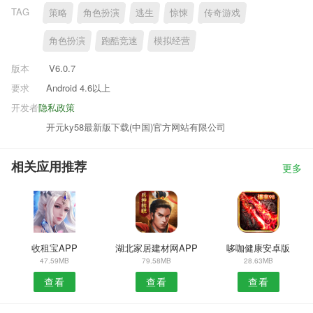
TAG
策略
角色扮演
逃生
惊悚
传奇游戏
角色扮演
跑酷竞速
模拟经营
版本
V6.0.7
要求
Android 4.6以上
开发者
隐私政策
开元ky58最新版下载(中国)官方网站有限公司
相关应用推荐
更多
收租宝APP
湖北家居建材网APP
哆咖健康安卓版
47.59MB
79.58MB
28.63MB
查看
查看
查看