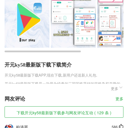
开元ky58最新版下载下载简介
开元ky58最新版下载
APP,现在下载,新用户还送新人礼包.
开元ky58最新版下载是一款最为经典的三国策略题材的策略争权夺势的
更多
战斗SLG类手机游戏，想要在三国天下中分得一杯羹，首先你必须拥有一
支强大的部队，随你一同征战各方。为了要妥善安置这些忠心的将领、士
网友评论
更多
兵们，需要开辟一块属于自己的领地，安排城中的各种设备，出兵讨伐叛
逆之徒，真实的操控助你夺取天下。
下载开元ky58最新版下载参与网友评论互动 ( 129 条 )
开元ky58最新版下载软件特色
1,可以对手机中的病毒进行查杀，这样就可以帮助您管理好手机；
柏涛琴
586