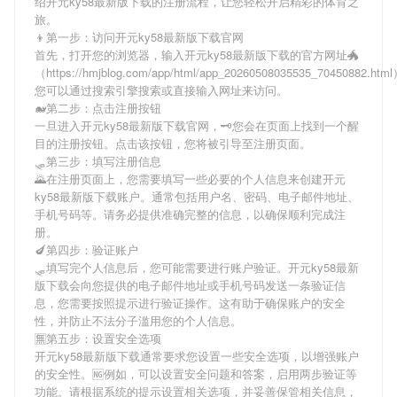
绍
开元ky58最新版下载
的注册流程，让您轻松开启精彩的体育之
旅。
👦第一步：访问开元ky58最新版下载官网
首先，打开您的浏览器，输入
开元ky58最新版下载
的官方网址🐲
（https://hmjblog.com/app/html/app_20260508035535_70450882.ht
您可以通过搜索引擎搜索或直接输入网址来访问。
🐋第二步：点击注册按钮
一旦进入
开元ky58最新版下载
官网，🗝您会在页面上找到一个醒
目的注册按钮。点击该按钮，您将被引导至注册页面。
🛷第三步：填写注册信息
🌄在注册页面上，您需要填写一些必要的个人信息来创建
开元
ky58最新版下载
账户。通常包括用户名、密码、电子邮件地址、
手机号码等。请务必提供准确完整的信息，以确保顺利完成注
册。
🍆第四步：验证账户
🛷填写完个人信息后，您可能需要进行账户验证。
开元ky58最新
版下载
会向您提供的电子邮件地址或手机号码发送一条验证信
息，您需要按照提示进行验证操作。这有助于确保账户的安全
性，并防止不法分子滥用您的个人信息。
🈚第五步：设置安全选项
开元ky58最新版下载
通常要求您设置一些安全选项，以增强账户
的安全性。🆖例如，可以设置安全问题和答案，启用两步验证等
功能。请根据系统的提示设置相关选项，并妥善保管相关信息，