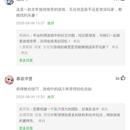
2,讨厌工单的你，是否渴望各种问题秒回的快感，POLYV配备专属技术
这是一款非常值得推荐的游戏，无论你是新手还是资深玩家，都
客服快速有效解决您遇到的任何问题
能找到乐趣！
3,照片变成可爱头像
2026-08-06 15:37
推荐
4,【双向语音通话】
寿娣伦
：学会利用游戏中的社交功能，结识新朋友，与他们一起探
5,用户每天都能够接收到专业医师发布的新闻资讯,你可以仔细的去阅读,
索游戏世界，共同创造美好回忆！
来自
这些内容能够更好地去改善你的身体素质,并且在软件当中也会不断的监
1.庾寒琛 回复 古全容
游戏的难度是否能够挑战高手玩家？
来自
测你的身体健康状态;
来自
6,【搜索】可以搜索健康经验,诊疗分享,健康,心理、情感等热点话题
更多回复
开元ky58最新版下载软件优势
1.通过师生互动、家校互动、亲子互动、专家互动等方式提高教育工作实
慕容洋贤
34
效。
师傅教你技巧，游戏中的战斗将变得轻松自如
2.精选GMAT／GRE／托福／雅思核心必考的中高频词汇
2026-08-06 15:20
推荐
3.海量全新题库任你刷；
奚芳蓉
：想要组建一个实力强大的团队，征集队友中
来自
4.科学记单词，空闲时间记单词，定时复习，让单词记忆更牢固。手机随
皇甫菲致 回复 邢瑶辉
希望增加更多的联机和合作玩法，增加游戏
时随地记单词，长久掌握重要词汇；
的趣味性。
来自
5.公交上、地铁上随时随地刷初级会计职称题库，历年真题、模拟考试、
更多回复
详细解析面面俱到。