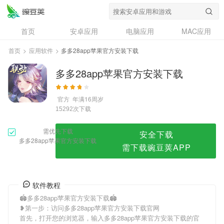
多多28app苹果官方安装下载
首页
安卓应用
电脑应用
MAC应用
资讯
专题
设计奖
创意应用
首页
>
应用软件
>
多多28app苹果官方安装下载
问答
多多28app苹果官方安装下载
官方
年满16周岁
次下载
15292
需优先下载
安全下载
多多28app苹果官方安装下载
需下载豌豆荚APP
软件教程
🏟多多28app苹果官方安装下载🏟
❥第一步：访问多多28app苹果官方安装下载官网
首先，打开您的浏览器，输入多多28app苹果官方安装下载的官