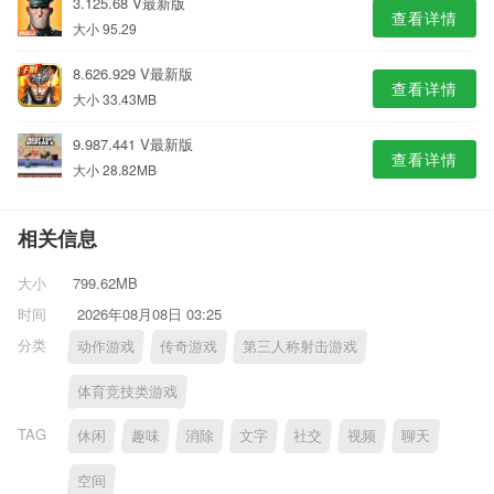
3.125.68 V最新版
查看详情
大小 95.29
8.626.929 V最新版
查看详情
大小 33.43MB
9.987.441 V最新版
查看详情
大小 28.82MB
相关信息
大小
799.62MB
时间
2026年08月08日 03:25
分类
动作游戏
传奇游戏
第三人称射击游戏
体育竞技类游戏
TAG
休闲
趣味
消除
文字
社交
视频
聊天
空间