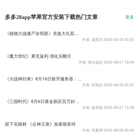
多多28app苹果官方安装下载热门文章
更多
《植物大战僵尸全明星》充值大礼双响炮
作者: 浦英泽 2026-08-08 03:25
《魔力世纪》累充返利 强化乐翻天
作者: 澹台福忠 2026-08-07 18:49
《大战神归来》8月16日新开服务器：逐鹿中原
作者: 苏娥达 2026-08-08 00:25
《三国时代》8月6日黄金新区百万好礼全民畅享
作者: 诸克敬 2026-08-07 15:38
留下买路财 《众神王座》发家致富经
作者: 韦素博 2026-08-08 00:44