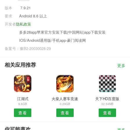
版本
7.9.21
要求
Android 8.6 以上
开发者
隐私政策
多多28app苹果官方安装下载(中国网站)app下载安装
IOS/Android通用版/手机app-豪门阅读网
备案号：豫B2-20030028-29
相关应用推荐
更多
江湖弎
火柴人赛车竞速
天下HD百度版
9.6GB
0.29GB
32.54MB
查看
查看
查看
你可能喜欢