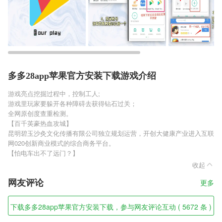
多多28app苹果官方安装下载游戏介绍
游戏亮点挖掘过程中，控制工人;
游戏里玩家要躲开各种障碍去获得钻石过关；
全网原创度查重检测。
【百千英豪热血攻城】
昆明碧玉沙灸文化传播有限公司独立规划运营，开创大健康产业进入互联
网020创新商业模式的综合商务平台。
【怕电车出不了远门？】
收起
网友评论
更多
下载多多28app苹果官方安装下载，参与网友评论互动 ( 5672 条 )